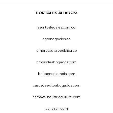
PORTALES ALIADOS:
asuntoslegales.com.co
agronegocios.co
empresas.larepublica.co
firmasdeabogados.com
bolsaencolombia.com
casosdeexitoabogados.com
carnavalindustriacultural.com
canalrcn.com