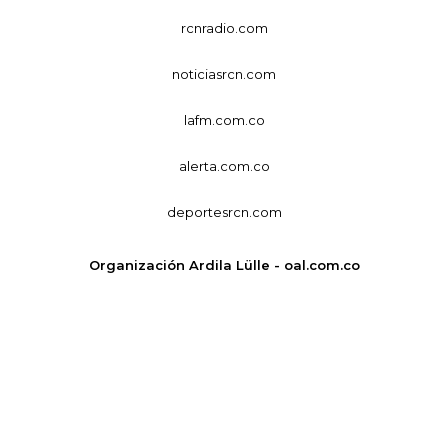
rcnradio.com
noticiasrcn.com
lafm.com.co
alerta.com.co
deportesrcn.com
Organización Ardila Lülle - oal.com.co