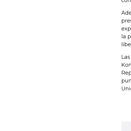
com
Ade
pre
exp
la 
lib
Las
Kon
Rep
pun
Uni