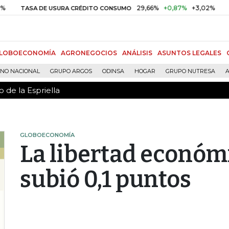
 de la Espriella
29,66%
+0,87%
+3,02%
1
ASA DE USURA CRÉDITO CONSUMO
DTF
LOBOECONOMÍA
AGRONEGOCIOS
ANÁLISIS
ASUNTOS LEGALES
RNO NACIONAL
GRUPO ARGOS
ODINSA
HOGAR
GRUPO NUTRESA
A
 de la Espriella
GLOBOECONOMÍA
La libertad económ
subió 0,1 puntos