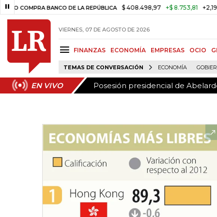
Posesión presidencial de Abelardo
EN VIVO
$ 408.498,97
+$ 8.753,81
+2,19%
OMPRA BANCO DE LA REPÚBLICA
T
VIERNES, 07 DE AGOSTO DE 2026
FINANZAS
ECONOMÍA
EMPRESAS
OCIO
G
TEMAS DE CONVERSACIÓN
ECONOMÍA
GOBIE
Posesión presidencial de Abelardo
EN VIVO