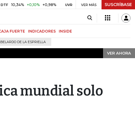
SUSCRÍBASE
VER AHORA
0,34%
+0,10%
+0,98%
$ 416,91
+$ 0,05
+0,01%
U
UVR
VER MÁS
BITCOIN
CAJA FUERTE
INDICADORES
INSIDE
BELARDO DE LA ESPRIELLA
VER AHORA
ica mundial solo