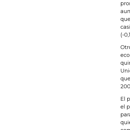
pro
aum
que
cas
(-0,1
Otr
eco
qui
Uni
que
200
El 
el 
par
qui