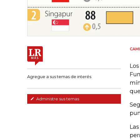
CAMI
Los
Fun
Agregue a sus temas de interés
mín
que
Administre sus temas
Seg
pun
Las
per