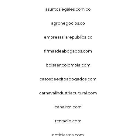
asuntoslegales.com.co
agronegocios.co
empresas.larepublica.co
firmasdeabogados.com
bolsaencolombia.com
casosdeexitoabogados.com
carnavalindustriacultural.com
canalrcn.com
rcnradio.com
noticiasrcn.com