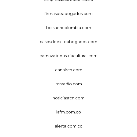
firmasdeabogados.com
bolsaencolombia.com
casosdeexitoabogados.com
carnavalindustriacultural.com
canalrcn.com
rcnradio.com
noticiasrcn.com
lafm.com.co
alerta.com.co