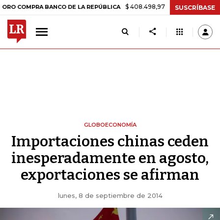
$ 408.498,97
+$ 8.753,81
+2,19%
MPRA BANCO DE LA REPÚBLICA
T
SUSCRÍBASE
GLOBOECONOMÍA
Importaciones chinas ceden
inesperadamente en agosto,
exportaciones se afirman
lunes, 8 de septiembre de 2014