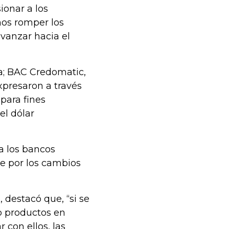
ionar a los
mos romper los
vanzar hacia el
a; BAC Credomatic,
xpresaron a través
para fines
el dólar
a los bancos
e por los cambios
 destacó que, “si se
o productos en
 con ellos, las