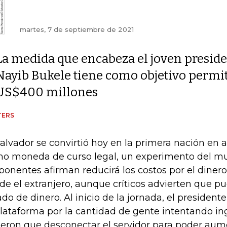
martes, 7 de septiembre de 2021
La medida que encabeza el joven presid
Nayib Bukele tiene como objetivo permi
US$400 millones
TERS
Salvador se convirtió hoy en la primera nación en a
o moneda de curso legal, un experimento del mu
ponentes afirman reducirá los costos por el diner
de el extranjero, aunque críticos advierten que p
ado de dinero. Al inicio de la jornada, el presiden
plataforma por la cantidad de gente intentando ing
ieron que desconectar el servidor para poder aum