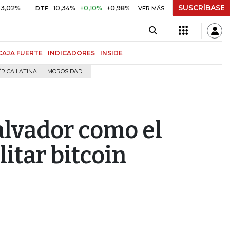
SUSCRÍBASE
10,34%
+0,10%
+0,98%
$ 416,91
+$ 0,05
+0,01%
DTF
UVR
VER MÁS
CAJA FUERTE
INDICADORES
INSIDE
RICA LATINA
MOROSIDAD
alvador como el
litar bitcoin
l