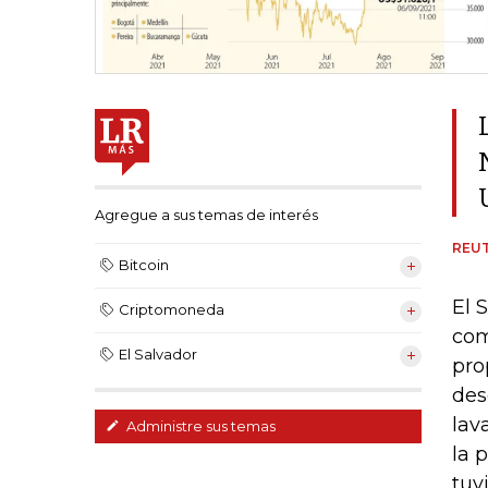
Agregue a sus temas de interés
REU
Bitcoin
El 
Criptomoneda
com
El Salvador
pro
des
lav
Administre sus temas
la 
tuv