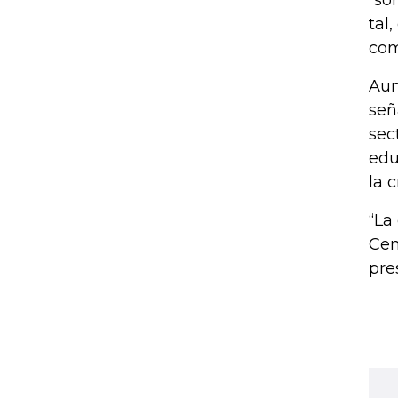
“so
tal
com
Aun
señ
sec
edu
la 
“La
Cen
pre