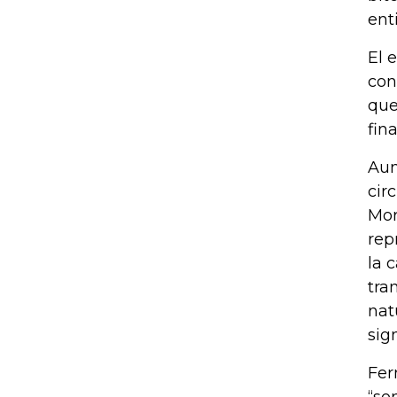
ent
El 
con
que
fin
Aun
cir
Mor
rep
la 
tra
nat
sig
Fer