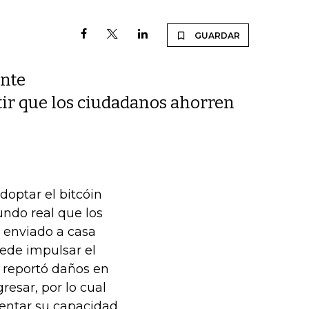
GUARDAR
ente
tir que los ciudadanos ahorren
doptar el bitcóin
ndo real que los
o enviado a casa
uede impulsar el
te reportó daños en
resar, por lo cual
entar su capacidad.