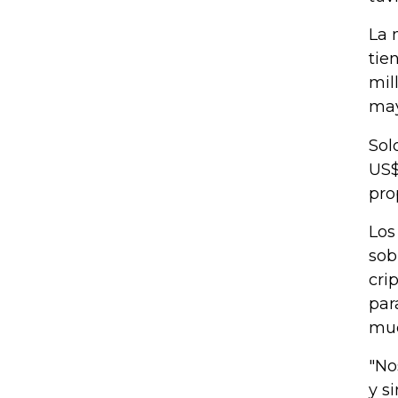
La 
tie
mil
may
Sol
US$
pro
Los
sob
cri
par
mue
"No
y s