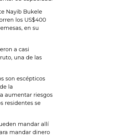
te Nayib Bukele
horren los US$400
remesas, en su
eron a casi
ruto, una de las
s son escépticos
 de la
ría aumentar riesgos
os residentes se
pueden mandar allí
 para mandar dinero