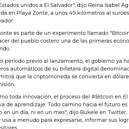
Estados unidos a El Salvador", dijo Reina Isabel A
nda en Playa Zonte, a unos 49 kilómetros al suroes
vador.
Zonte es parte de un experimento llamado "Bitcoi
acer del pueblo costero una de las primeras econo
ndo.
el período previo al lanzamiento, el gobierno ya h
eros automáticos de su billetera digital denomina
mitirá que la criptomoneda se convierta en dólares
isión.
mo toda innovación, el proceso del #Bitcoin en El
va de aprendizaje. Todo camino hacia el futuro es a
o en un día, ni en un mes", dijo Bukele en Twitter
 usa a menudo para expresarse, informar sus logro
sitores.