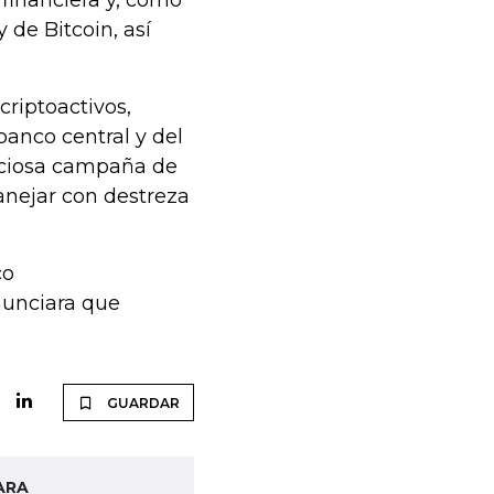
 financiera y, como
 de Bitcoin, así
criptoactivos,
banco central y del
iciosa campaña de
anejar con destreza
co
nunciara que
GUARDAR
ARA