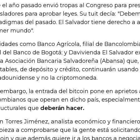
 el año pasado envió tropas al Congreso para pres
isladores para aprobar leyes. Su tuit decía: "Debe
adigmas del pasado. El Salvador tiene derecho a a
mer mundo".
idades como Banco Agrícola, filial de Bancolombi
ial del Banco de Bogotá; y Davivienda El Salvador e
la Asociación Bancaria Salvadoreña (Abansa) que, 
tables, de depósito y crédito, continuarán usando 
adounidense y no la criptomoneda.
 embargo, la entrada del bitcoin pone en aprietos 
ombianos que operan en dicho país, especialment
ructurales que
deberán hacer.
n Torres Jiménez, analista económico y financiero,
ieza a comprobarse que la gente está solicitand
coin y que además quiere ir a los bancos a negociar