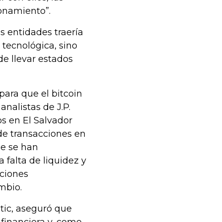
onamiento”.
s entidades traería
 tecnológica, sino
de llevar estados
ara que el bitcoin
nalistas de J.P.
s en El Salvador
de transacciones en
ue se han
a falta de liquidez y
aciones
mbio.
ic, aseguró que