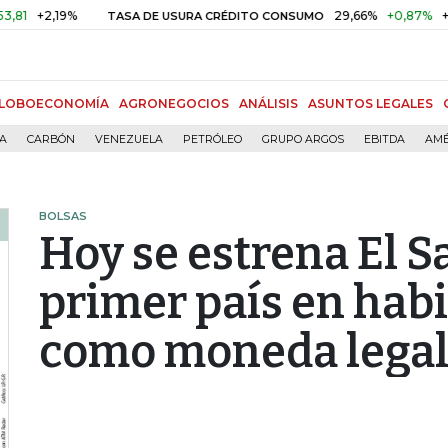
2,19%
29,66%
+0,87%
+3,02%
TASA DE USURA CRÉDITO CONSUMO
LOBOECONOMÍA
AGRONEGOCIOS
ANÁLISIS
ASUNTOS LEGALES
ÍA
CARBÓN
VENEZUELA
PETRÓLEO
GRUPO ARGOS
EBITDA
AMÉ
BOLSAS
Hoy se estrena El S
primer país en habi
como moneda lega