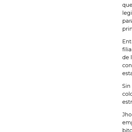
que
leg
par
pri
Ent
fil
de 
con
est
Sin
col
est
Jho
emp
bit