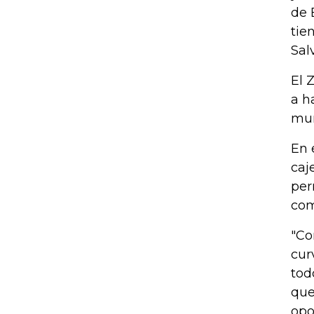
de 
tie
Sal
El 
a h
mu
En 
caj
per
com
"Co
cur
tod
que
opo