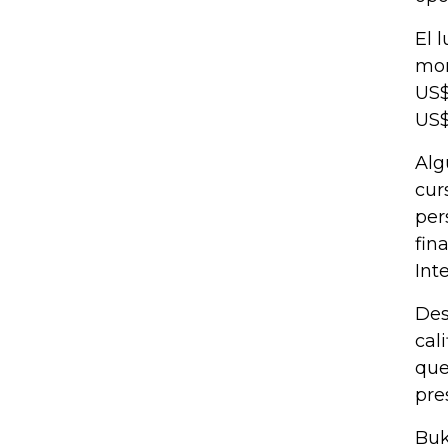
El 
mom
US$
US$
Alg
cur
per
fin
Int
Des
cal
que
pre
Buk