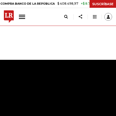
$ 408.498,97
+$ 8.753,81
+2,19%
 BANCO DE LA REPÚBLICA
TASA 
SUSCRÍBASE