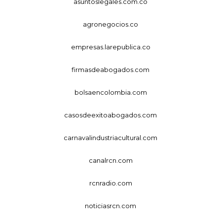
asuntoslegales.com.co
agronegocios.co
empresas.larepublica.co
firmasdeabogados.com
bolsaencolombia.com
casosdeexitoabogados.com
carnavalindustriacultural.com
canalrcn.com
rcnradio.com
noticiasrcn.com