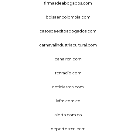
firmasdeabogados.com
bolsaencolombia.com
casosdeexitoabogados.com
carnavalindustriacultural.com
canalrcn.com
rcnradio.com
noticiasrcn.com
lafm.com.co
alerta.com.co
deportesrcn.com