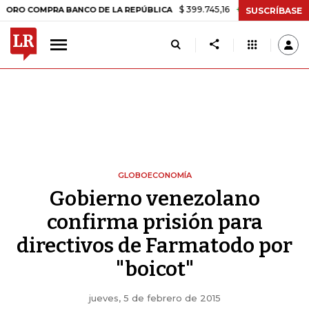
$ 399.745,16
+$ 2.295,71
+0,58%
MPRA BANCO DE LA REPÚBLICA
T
SUSCRÍBASE
GLOBOECONOMÍA
Gobierno venezolano
confirma prisión para
directivos de Farmatodo por
"boicot"
jueves, 5 de febrero de 2015