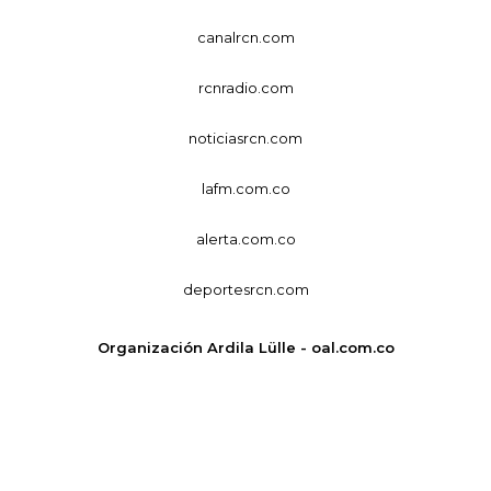
canalrcn.com
rcnradio.com
noticiasrcn.com
lafm.com.co
alerta.com.co
deportesrcn.com
Organización Ardila Lülle - oal.com.co