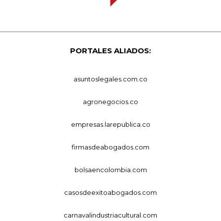
PORTALES ALIADOS:
asuntoslegales.com.co
agronegocios.co
empresas.larepublica.co
firmasdeabogados.com
bolsaencolombia.com
casosdeexitoabogados.com
carnavalindustriacultural.com