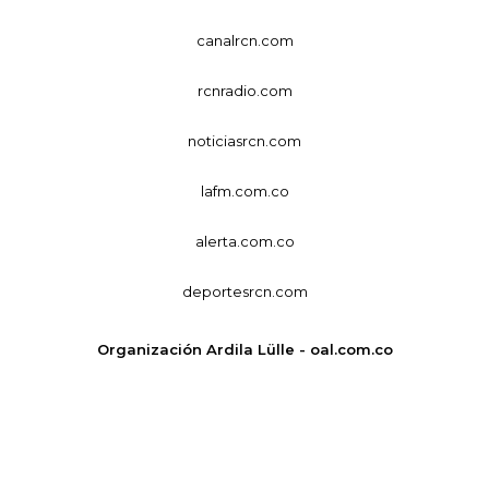
canalrcn.com
rcnradio.com
noticiasrcn.com
lafm.com.co
alerta.com.co
deportesrcn.com
Organización Ardila Lülle - oal.com.co