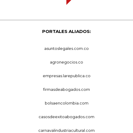
PORTALES ALIADOS:
asuntoslegales.com.co
agronegocios.co
empresas.larepublica.co
firmasdeabogados.com
bolsaencolombia.com
casosdeexitoabogados.com
carnavalindustriacultural.com