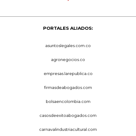
PORTALES ALIADOS:
asuntoslegales.com.co
agronegocios.co
empresas.larepublica.co
firmasdeabogados.com
bolsaencolombia.com
casosdeexitoabogados.com
carnavalindustriacultural.com