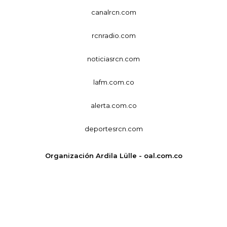
canalrcn.com
rcnradio.com
noticiasrcn.com
lafm.com.co
alerta.com.co
deportesrcn.com
Organización Ardila Lülle - oal.com.co