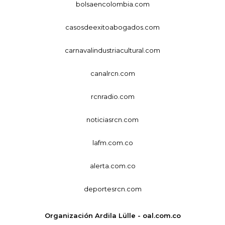
bolsaencolombia.com
casosdeexitoabogados.com
carnavalindustriacultural.com
canalrcn.com
rcnradio.com
noticiasrcn.com
lafm.com.co
alerta.com.co
deportesrcn.com
Organización Ardila Lülle - oal.com.co