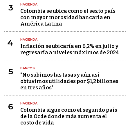
HACIENDA
3
Colombia se ubica como el sexto país
con mayor morosidad bancaria en
América Latina
HACIENDA
4
Inflación se ubicaría en 6,2% en julio y
regresaría a niveles máximos de 2024
BANCOS
5
"No subimos las tasas y aún así
obtuvimos utilidades por $1,2 billones
en tres años"
HACIENDA
6
Colombia sigue como el segundo país
de la Ocde donde más aumenta el
costo de vida