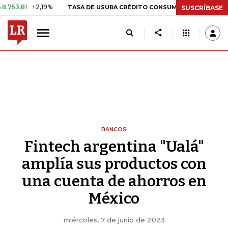
+2,19%
29,66%
+0,87%
+3,0
TASA DE USURA CRÉDITO CONSUMO
SUSCRÍBASE
BANCOS
Fintech argentina "Ualá"
amplía sus productos con
una cuenta de ahorros en
México
miércoles, 7 de junio de 2023