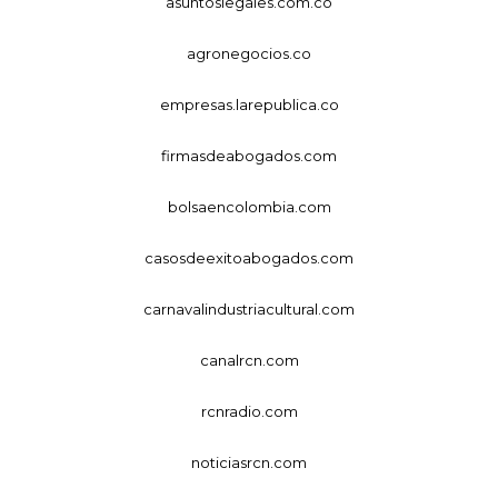
asuntoslegales.com.co
agronegocios.co
empresas.larepublica.co
firmasdeabogados.com
bolsaencolombia.com
casosdeexitoabogados.com
carnavalindustriacultural.com
canalrcn.com
rcnradio.com
noticiasrcn.com