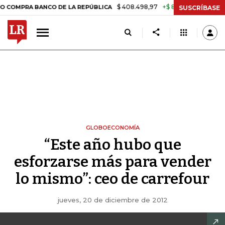
$ 408.498,97
+$ 8.753,81
+2,19%
RA BANCO DE LA REPÚBLICA
TAS
SUSCRÍBASE
GLOBOECONOMÍA
“Este año hubo que
esforzarse más para vender
lo mismo”: ceo de carrefour
jueves, 20 de diciembre de 2012