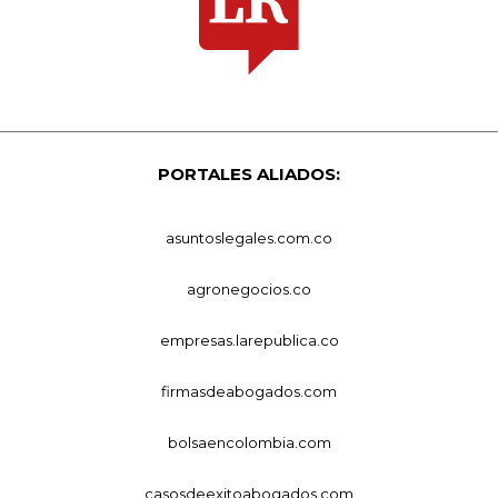
PORTALES ALIADOS:
asuntoslegales.com.co
agronegocios.co
empresas.larepublica.co
firmasdeabogados.com
bolsaencolombia.com
casosdeexitoabogados.com