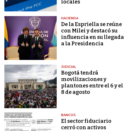
locales
HACIENDA
De la Espriella se reúne
con Milei y destacó su
influencia en su llegada
a la Presidencia
JUDICIAL
Bogotá tendrá
movilizaciones y
plantones entre el 6 y el
8 de agosto
BANCOS
El sector fiduciario
cerró con activos