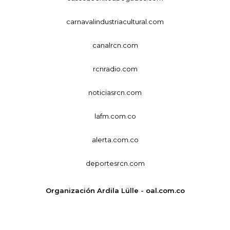
carnavalindustriacultural.com
canalrcn.com
rcnradio.com
noticiasrcn.com
lafm.com.co
alerta.com.co
deportesrcn.com
Organización Ardila Lülle - oal.com.co