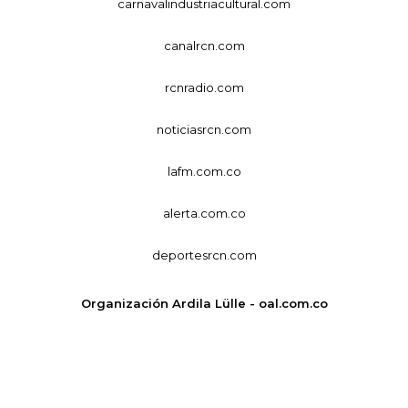
carnavalindustriacultural.com
canalrcn.com
rcnradio.com
noticiasrcn.com
lafm.com.co
alerta.com.co
deportesrcn.com
Organización Ardila Lülle - oal.com.co