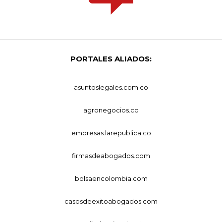
PORTALES ALIADOS:
asuntoslegales.com.co
agronegocios.co
empresas.larepublica.co
firmasdeabogados.com
bolsaencolombia.com
casosdeexitoabogados.com