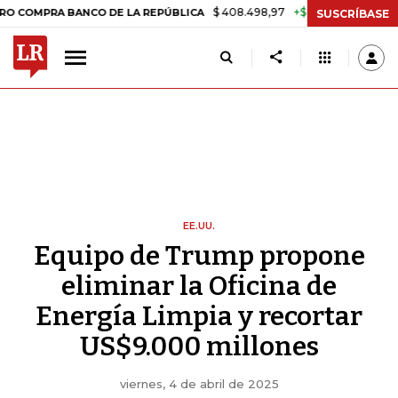
$ 408.498,97
+$ 8.753,81
+2,19%
RA BANCO DE LA REPÚBLICA
TA
SUSCRÍBASE
EE.UU.
Equipo de Trump propone
eliminar la Oficina de
Energía Limpia y recortar
US$9.000 millones
viernes, 4 de abril de 2025