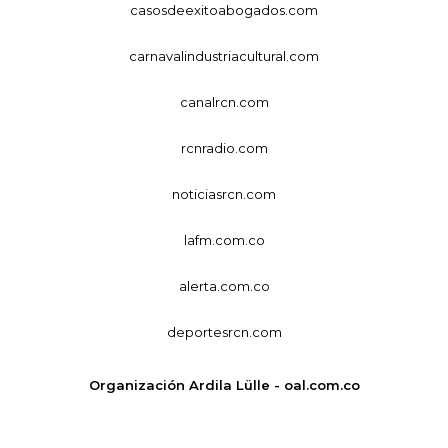
casosdeexitoabogados.com
carnavalindustriacultural.com
canalrcn.com
rcnradio.com
noticiasrcn.com
lafm.com.co
alerta.com.co
deportesrcn.com
Organización Ardila Lülle - oal.com.co