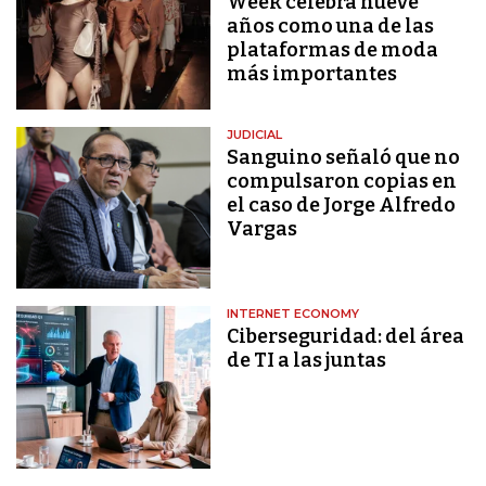
Week celebra nueve
años como una de las
plataformas de moda
más importantes
JUDICIAL
Sanguino señaló que no
compulsaron copias en
el caso de Jorge Alfredo
Vargas
INTERNET ECONOMY
Ciberseguridad: del área
de TI a las juntas