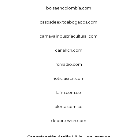
bolsaencolombia.com
casosdeexitoabogados.com
carnavalindustriacultural.com
canalrcn.com
rcnradio.com
noticiasrcn.com
lafm.com.co
alerta.com.co
deportesrcn.com
Organización Ardila Lülle - oal.com.co