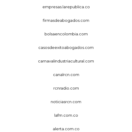
empresas.larepublica.co
firmasdeabogados.com
bolsaencolombia.com
casosdeexitoabogados.com
carnavalindustriacultural.com
canalrcn.com
rcnradio.com
noticiasrcn.com
lafm.com.co
alerta.com.co