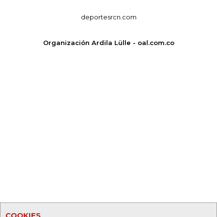
deportesrcn.com
Organización Ardila Lülle - oal.com.co
COOKIES