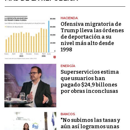
HACIENDA
Ofensiva migratoria de
Trump lleva las órdenes
de deportación a su
nivel más alto desde
1998
ENERGÍA
Superservicios estima
que usuarios han
pagado $24,9 billones
por obras inconclusas
BANCOS
"No subimos las tasas y
aún así logramos unas