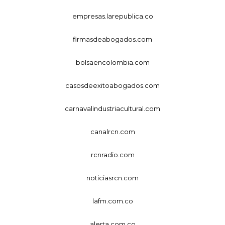
empresas.larepublica.co
firmasdeabogados.com
bolsaencolombia.com
casosdeexitoabogados.com
carnavalindustriacultural.com
canalrcn.com
rcnradio.com
noticiasrcn.com
lafm.com.co
alerta.com.co