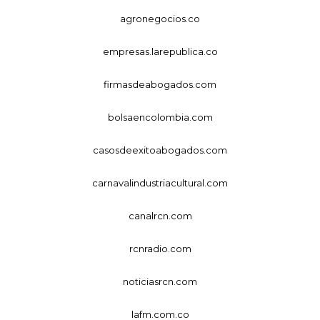
agronegocios.co
empresas.larepublica.co
firmasdeabogados.com
bolsaencolombia.com
casosdeexitoabogados.com
carnavalindustriacultural.com
canalrcn.com
rcnradio.com
noticiasrcn.com
lafm.com.co