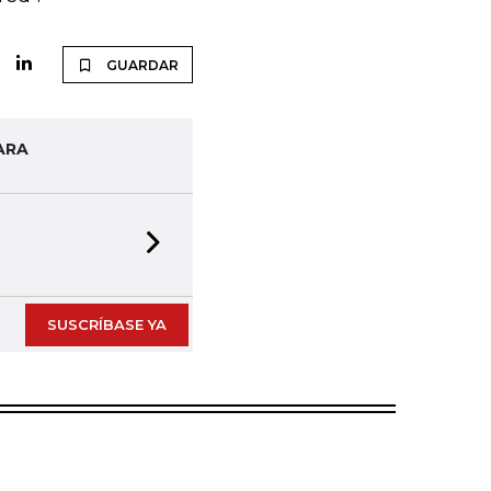
GUARDAR
ARA
Next slide
SUSCRÍBASE YA