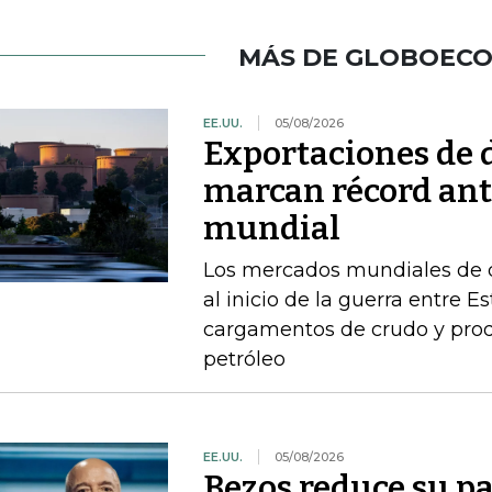
MÁS DE GLOBOEC
EE.UU.
05/08/2026
Exportaciones de d
marcan récord ant
mundial
Los mercados mundiales de d
al inicio de la guerra entre E
cargamentos de crudo y prod
petróleo
EE.UU.
05/08/2026
Bezos reduce su pa