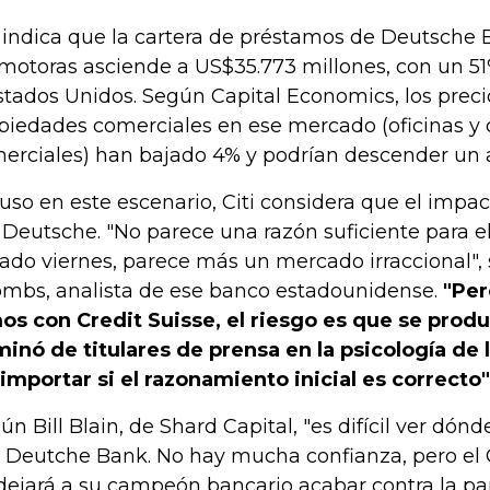
i indica que la cartera de préstamos de Deutsche 
motoras asciende a US$35.773 millones, con un 5
stados Unidos. Según Capital Economics, los preci
piedades comerciales en ese mercado (oficinas y 
erciales) han bajado 4% y podrían descender un a
luso en este escenario, Citi considera que el impa
 Deutsche. "No parece una razón suficiente para 
ado viernes, parece más un mercado irraccional"
mbs, analista de ese banco estadounidense.
"Per
os con Credit Suisse, el riesgo es que se prod
inó de titulares de prensa en la psicología de 
 importar si el razonamiento inicial es correcto"
ún Bill Blain, de Shard Capital, "es difícil ver dónd
 Deutche Bank. No hay mucha confianza, pero el
dejará a su campeón bancario acabar contra la par