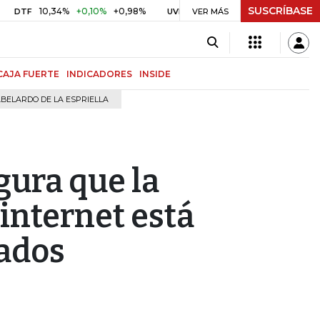
SUSCRÍBASE
10,34%
+0,10%
+0,98%
$ 416,91
+$ 0,05
+0,01%
UVR
VER MÁS
BITCOIN
CAJA FUERTE
INDICADORES
INSIDE
BELARDO DE LA ESPRIELLA
ura que la
internet está
ados