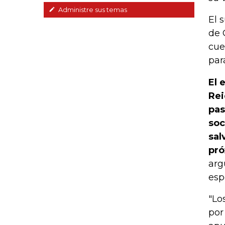
Administre sus temas
El 
de 
cue
par
El 
Rei
pas
soc
sal
pró
arg
esp
"Lo
por