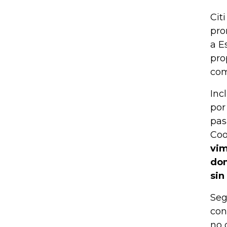
Cit
pro
a E
pro
com
Inc
por
pas
Coo
vim
dom
sin
Seg
con
no 