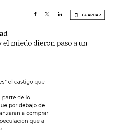
GUARDAR
dad
 el miedo dieron paso a un
es" el castigo que
 parte de lo
gue por debajo de
 lanzaran a comprar
speculación que a
a.