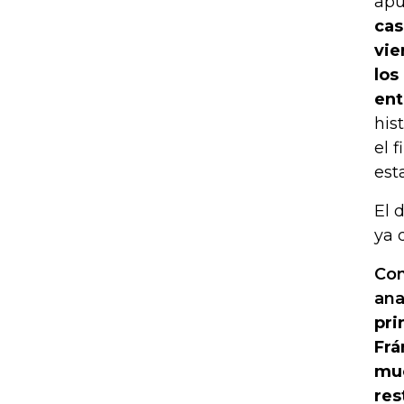
apu
cas
vie
los
ent
his
el 
est
El 
ya 
Con
ana
pri
Frá
muc
res