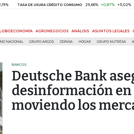
29,66%
+0,87%
+3,02%
TASA DE USURA CRÉDITO CONSUMO
DTF
LOBOECONOMÍA
AGRONEGOCIOS
ANÁLISIS
ASUNTOS LEGALES
RNO NACIONAL
GRUPO ARGOS
ODINSA
HOGAR
GRUPO NUTRESA
A
BANCOS
Deutsche Bank aseg
desinformación en 
moviendo los merc