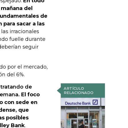
espejado.
En todo
a mañana del
 fundamentales de
 para sacar a las
 las irracionales
ndo fuelle durante
deberían seguir
do por el mercado,
ón del 6%.
 tratando de
ARTÍCULO
RELACIONADO
alemana
.
El foco
co con sede en
idense, que
as posibles
alley Bank
.