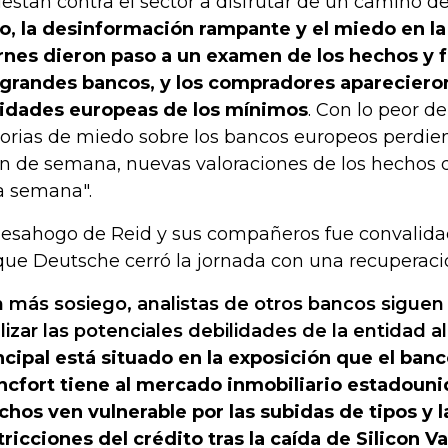
estan contra el sector a disfrutar de un camino d
o, la desinformación rampante y el miedo en l
rnes dieron paso a un examen de los hechos y
 grandes bancos, y los compradores aparecieron
idades europeas de los mínimos
. Con lo peor de
torias de miedo sobre los bancos europeos perdie
fin de semana, nuevas valoraciones de los hechos 
a semana".
desahogo de Reid y sus compañeros fue convalida
que Deutsche cerró la jornada con una recuperaci
 más sosiego, analistas de otros bancos siguen
lizar las potenciales debilidades de la entidad 
ncipal está situado en la exposición que el ban
ncfort tiene al mercado inmobiliario estadoun
hos ven vulnerable por las subidas de tipos y l
tricciones del crédito tras la caída de Silicon V