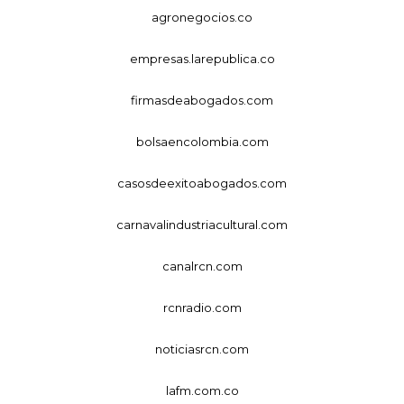
agronegocios.co
empresas.larepublica.co
firmasdeabogados.com
bolsaencolombia.com
casosdeexitoabogados.com
carnavalindustriacultural.com
canalrcn.com
rcnradio.com
noticiasrcn.com
lafm.com.co