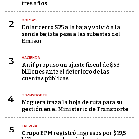
tres años
BOLSAS
2
Dólar cerró $25 a la baja y volvió a la
senda bajista pese a las subastas del
Emisor
HACIENDA
3
Anif propuso un ajuste fiscal de $53
billones ante el deterioro de las
cuentas públicas
TRANSPORTE
4
Noguera traza la hoja de ruta para su
gestión en el Ministerio de Transporte
ENERGÍA
5
Grupo EPM registró ingresos por $19,5