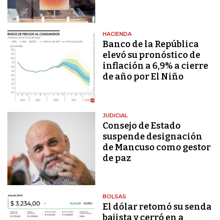
HACIENDA
Banco de la República
elevó su pronóstico de
inflación a 6,9% a cierre
de año por El Niño
JUDICIAL
Consejo de Estado
suspende designación
de Mancuso como gestor
de paz
BOLSAS
El dólar retomó su senda
bajista y cerró en a