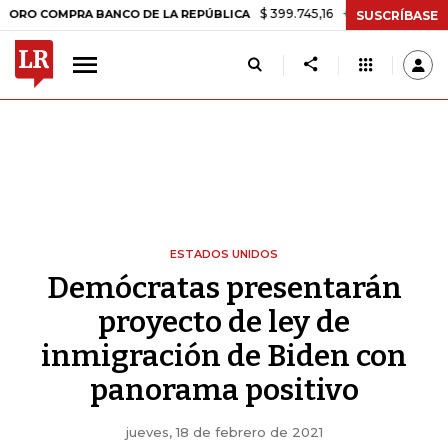
$ 399.745,16
+$ 2.295,71
+0,58%
MPRA BANCO DE LA REPÚBLICA
T
SUSCRÍBASE
ESTADOS UNIDOS
Demócratas presentarán
proyecto de ley de
inmigración de Biden con
panorama positivo
jueves, 18 de febrero de 2021