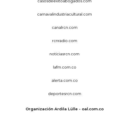
casosdeexitoabogados.com
carnavalindustriacultural.com
canalrcn.com
rcnradio.com
noticiasrcn.com
lafm.com.co
alerta.com.co
deportesrcn.com
Organización Ardila Lülle - oal.com.co