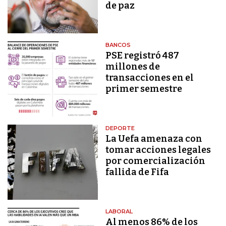
de paz
BANCOS
PSE registró 487
millones de
transacciones en el
primer semestre
DEPORTE
La Uefa amenaza con
tomar acciones legales
por comercialización
fallida de Fifa
LABORAL
Al menos 86% de los