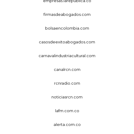
empresas.larepublica.co
firmasdeabogados.com
bolsaencolombia.com
casosdeexitoabogados.com
carnavalindustriacultural.com
canalrcn.com
rcnradio.com
noticiasrcn.com
lafm.com.co
alerta.com.co