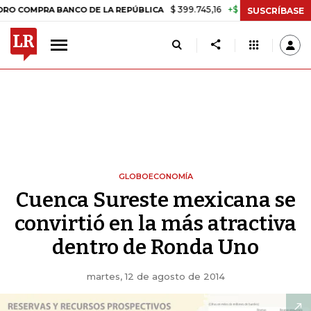
$ 399.745,16
+$ 2.295,71
+0,58%
A BANCO DE LA REPÚBLICA
TASA
SUSCRÍBASE
GLOBOECONOMÍA
Cuenca Sureste mexicana se
convirtió en la más atractiva
dentro de Ronda Uno
martes, 12 de agosto de 2014