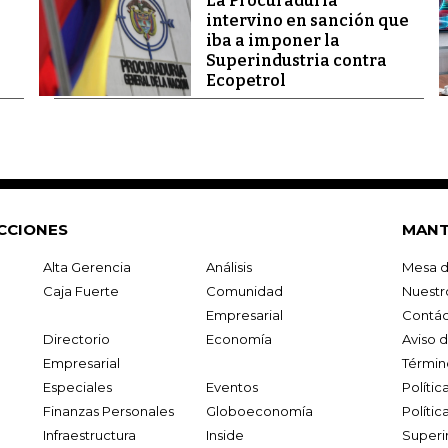
La Procuraduría
intervino en sanción que
iba a imponer la
Superindustria contra
Ecopetrol
CCIONES
MANT
Alta Gerencia
Análisis
Mesa d
Caja Fuerte
Comunidad
Nuestr
Empresarial
Contác
Directorio
Economía
Aviso 
Empresarial
Términ
Especiales
Eventos
Políti
Finanzas Personales
Globoeconomía
Polític
Infraestructura
Inside
Superi