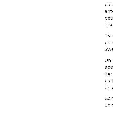
par
ant
pet
dis
Tra
pla
Swe
Un 
ape
fue
par
una
Con
uni