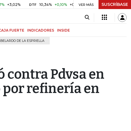
SUSCRÍBASE
02%
10,34%
+0,10%
+0,98%
$ 416,91
+$ 0,05
+0,01
DTF
UVR
VER MÁS
CAJA FUERTE
INDICADORES
INSIDE
BELARDO DE LA ESPRIELLA
ló contra Pdvsa en
por refinería en