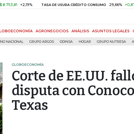
81
+2,19%
29,66%
+0,87%
+3,
TASA DE USURA CRÉDITO CONSUMO
LOBOECONOMÍA
AGRONEGOCIOS
ANÁLISIS
ASUNTOS LEGALES
RNO NACIONAL
GRUPO ARGOS
ODINSA
HOGAR
GRUPO NUTRESA
A
GLOBOECONOMÍA
Corte de EE.UU. fal
disputa con Conoco 
Texas