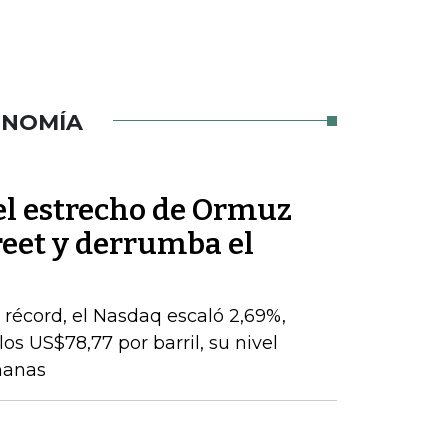
ONOMÍA
el estrecho de Ormuz
reet y derrumba el
o
récord, el Nasdaq escaló 2,69%,
os US$78,77 por barril, su nivel
manas