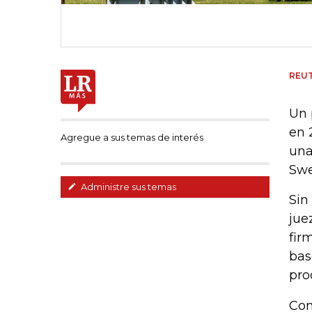
REU
Un 
en 
Agregue a sus temas de interés
una
Swe
Administre sus temas
Sin
jue
fir
bas
pro
Con