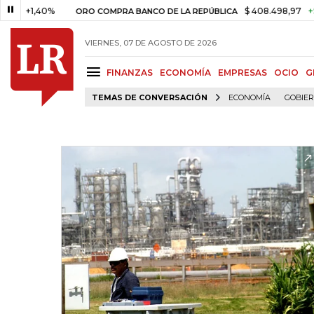
1,40%
$ 408.498,97
+$ 8.753,
ORO COMPRA BANCO DE LA REPÚBLICA
VIERNES, 07 DE AGOSTO DE 2026
FINANZAS
ECONOMÍA
EMPRESAS
OCIO
G
TEMAS DE CONVERSACIÓN
ECONOMÍA
GOBIE