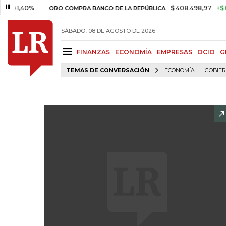
,40%
$ 408.498,97
+$ 8.753,
ORO COMPRA BANCO DE LA REPÚBLICA
SÁBADO, 08 DE AGOSTO DE 2026
FINANZAS
ECONOMÍA
EMPRESAS
OCIO
G
TEMAS DE CONVERSACIÓN
ECONOMÍA
GOBIE