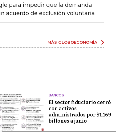
ogle para impedir que la demanda
n acuerdo de exclusión voluntaria
MÁS GLOBOECONOMÍA
BANCOS
El sector fiduciario cerró
con activos
administrados por $1.169
billones a junio