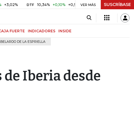
SUSCRÍBASE
02%
10,34%
+0,10%
+0,98%
$ 416,96
+$ 0,05
+0,01
DTF
UVR
VER MÁS
CAJA FUERTE
INDICADORES
INSIDE
BELARDO DE LA ESPRIELLA
 de Iberia desde