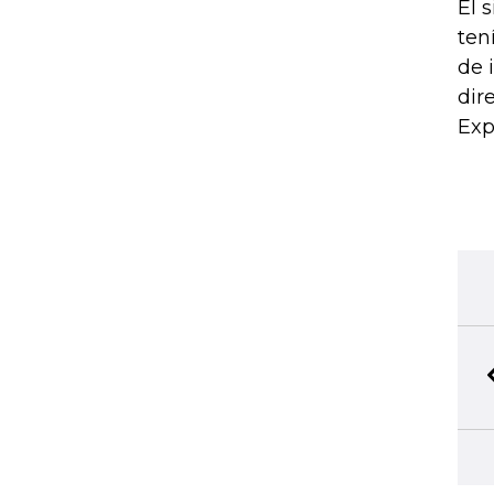
El 
ten
de 
dir
Exp