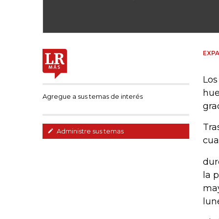
EXPA
Los
hue
Agregue a sus temas de interés
gra
Tra
Administre sus temas
cua
dur
la 
may
lun