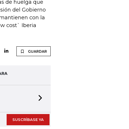
das de huelga que
isión del Gobierno
e mantienen con la
ow cost` Iberia
GUARDAR
ARA
Next slide
SUSCRÍBASE YA