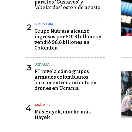
para los "Gustavos" y
"Abelardos" este 7 de agosto
2
INDUSTRIA
Grupo Nutresa alcanzó
ingresos por $10,3 billones y
vendió $6,6 billones en
Colombia
3
UCRANIA
FT revela cómo grupos
armados colombianos
buscan entrenamiento en
drones en Ucrania
4
ANÁLISIS
Más Hayek, mucho más
Hayek