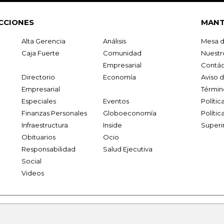
CCIONES
MANT
Alta Gerencia
Análisis
Mesa d
Caja Fuerte
Comunidad
Nuestr
Empresarial
Contác
Directorio
Economía
Aviso 
Empresarial
Términ
Especiales
Eventos
Políti
Finanzas Personales
Globoeconomía
Polític
Infraestructura
Inside
Superi
Obituarios
Ocio
Responsabilidad
Salud Ejecutiva
Social
Videos