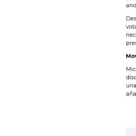
ano
Des
vot
nec
pre
Mov
Mic
dis
una
aña