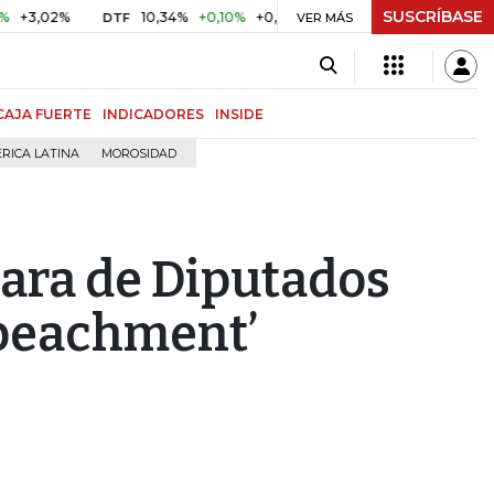
SUSCRÍBASE
02%
10,34%
+0,10%
+0,98%
$ 416,91
+$ 0,05
+0,01
DTF
UVR
VER MÁS
CAJA FUERTE
INDICADORES
INSIDE
RICA LATINA
MOROSIDAD
ara de Diputados
mpeachment’