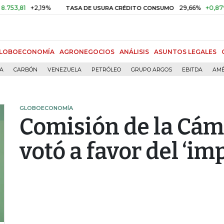
81
+2,19%
29,66%
+0,87%
+3,
TASA DE USURA CRÉDITO CONSUMO
LOBOECONOMÍA
AGRONEGOCIOS
ANÁLISIS
ASUNTOS LEGALES
ÍA
CARBÓN
VENEZUELA
PETRÓLEO
GRUPO ARGOS
EBITDA
AMÉ
GLOBOECONOMÍA
Comisión de la Cám
votó a favor del ‘i