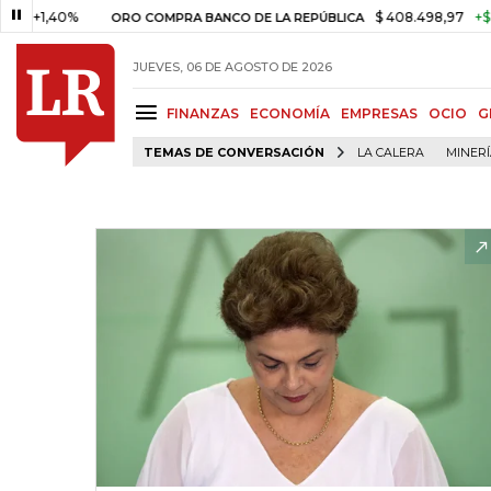
1,40%
$ 408.498,97
+$ 8.753,
ORO COMPRA BANCO DE LA REPÚBLICA
JUEVES, 06 DE AGOSTO DE 2026
FINANZAS
ECONOMÍA
EMPRESAS
OCIO
G
TEMAS DE CONVERSACIÓN
LA CALERA
MINER