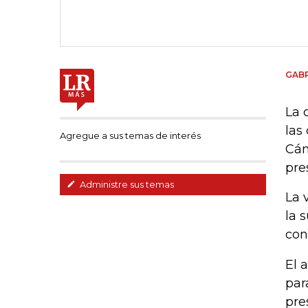
GABR
La 
las
Agregue a sus temas de interés
Cám
pre
Administre sus temas
La 
la 
con
El 
par
pre