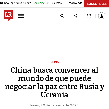
08.498,97
+$ 8.753,81
+2,19%
TASA DE USURA CRÉDITO CONSUMO
SUSCRÍBASE
CHINA
China busca convencer al
mundo de que puede
negociar la paz entre Rusia y
Ucrania
lunes, 20 de febrero de 2023