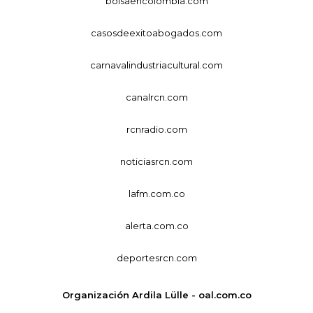
bolsaencolombia.com
casosdeexitoabogados.com
carnavalindustriacultural.com
canalrcn.com
rcnradio.com
noticiasrcn.com
lafm.com.co
alerta.com.co
deportesrcn.com
Organización Ardila Lülle - oal.com.co