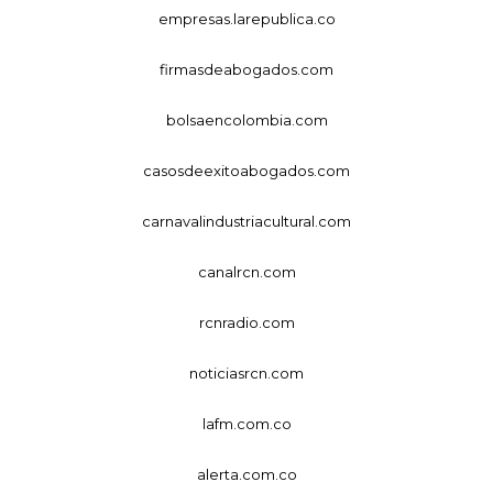
empresas.larepublica.co
firmasdeabogados.com
bolsaencolombia.com
casosdeexitoabogados.com
carnavalindustriacultural.com
canalrcn.com
rcnradio.com
noticiasrcn.com
lafm.com.co
alerta.com.co