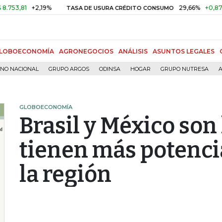
1
+2,19%
29,66%
+0,87%
+3,0
TASA DE USURA CRÉDITO CONSUMO
LOBOECONOMÍA
AGRONEGOCIOS
ANÁLISIS
ASUNTOS LEGALES
RNO NACIONAL
GRUPO ARGOS
ODINSA
HOGAR
GRUPO NUTRESA
A
GLOBOECONOMÍA
Brasil y México son
tienen más potenci
la región