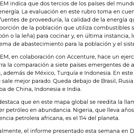
FEM indica que dos tercios de los países del mun
energía. La evaluación en este rubro toma en cuen
 fuentes de proveeduría, la calidad de la energía q
porción de la población que utiliza combustibles 
bón o la leña) para cocinar y, en última instancia, 
tema de abastecimiento para la población y el si
FEM, en colaboración con Accenture, hace un ejerci
rra la comparación a siete países emergentes de al
c, además de México, Turquía e Indonesia. En este
 sale mejor parado. Queda debajo de Brasil, Rusia
iba de China, Indonesia e India.
destaca que en este mapa global se reedita la ll
er petróleo en abundancia. Nigeria, que lleva años
encia petrolera africana, es el 114 del planeta.
almente, el informe presentado esta semana en 