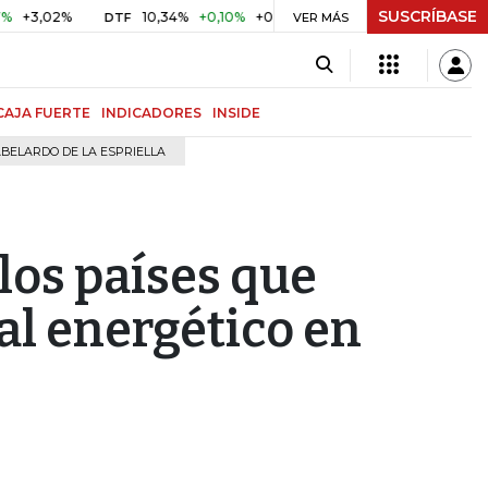
SUSCRÍBASE
2%
10,34%
+0,10%
+0,98%
$ 416,96
+$ 0,05
+0,01%
DTF
UVR
VER MÁS
CAJA FUERTE
INDICADORES
INSIDE
BELARDO DE LA ESPRIELLA
 los países que
al energético en