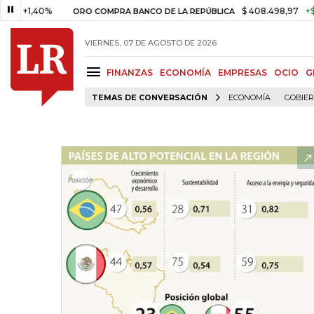
,40%
$ 408.498,97
+$ 8.753,8
ORO COMPRA BANCO DE LA REPÚBLICA
VIERNES, 07 DE AGOSTO DE 2026
FINANZAS
ECONOMÍA
EMPRESAS
OCIO
G
TEMAS DE CONVERSACIÓN
ECONOMÍA
GOBIE