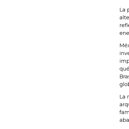
La 
alt
ref
ene
Méx
inv
imp
qué
Bra
glo
La 
arq
fam
aba