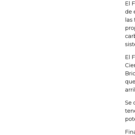
El 
de 
las
pro
car
sis
El 
Cie
Bri
que
arr
Se 
ten
pot
Fin