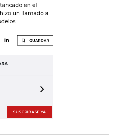
stancado en el
 hizo un llamado a
odelos.
GUARDAR
ARA
Next slide
SUSCRÍBASE YA