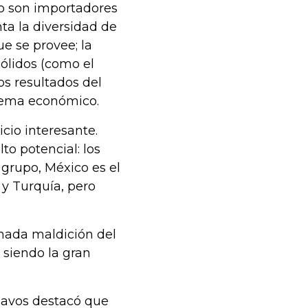
do son importadores
ta la diversidad de
ue se provee; la
sólidos (como el
los resultados del
stema económico.
cio interesante.
to potencial: los
 grupo, México es el
 y Turquía, pero
amada maldición del
 siendo la gran
Davos destacó que