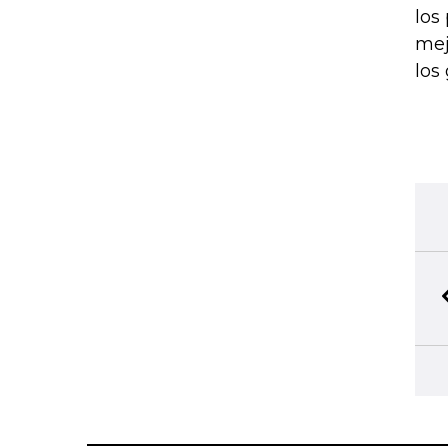
los
mej
los