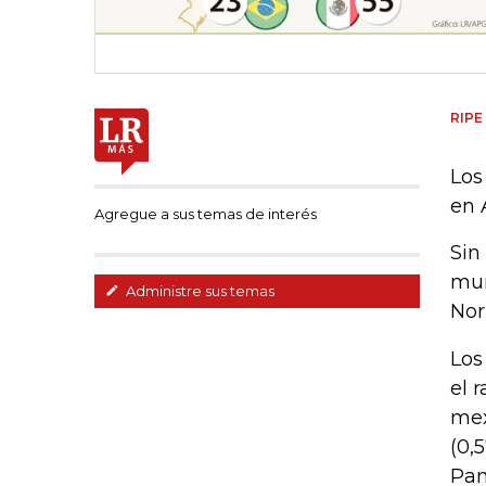
RIPE
Los
en 
Agregue a sus temas de interés
Sin
mun
Administre sus temas
Nor
Los
el 
mex
(0,
Pan