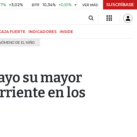
SUSCRÍBASE
,02%
10,34%
+0,10%
+0,98%
$ 416,86
+$ 0,05
+0,0
DTF
VER MÁS
UVR
CAJA FUERTE
INDICADORES
INSIDE
NÓMENO DE EL NIÑO
mayo su mayor
rriente en los