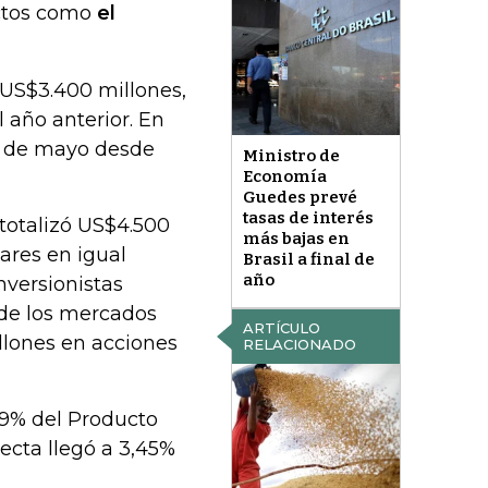
uctos como
el
 US$3.400 millones,
 año anterior. En
te de mayo desde
Ministro de
Economía
Guedes prevé
tasas de interés
 totalizó US$4.500
más bajas en
ares en igual
Brasil a final de
año
nversionistas
 de los mercados
ARTÍCULO
llones en acciones
RELACIONADO
,89% del Producto
recta llegó a 3,45%