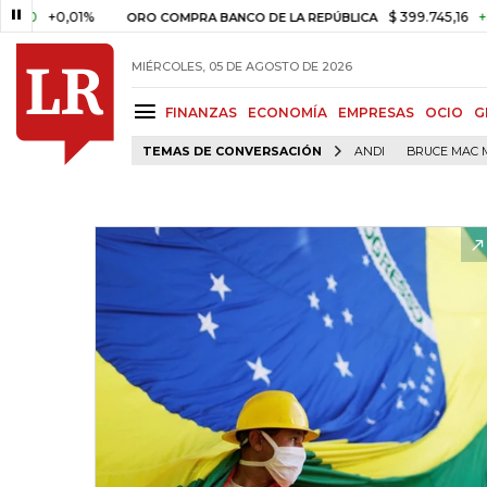
+0,01%
$ 399.745,16
+$ 2.295,
ORO COMPRA BANCO DE LA REPÚBLICA
MIÉRCOLES, 05 DE AGOSTO DE 2026
FINANZAS
ECONOMÍA
EMPRESAS
OCIO
G
TEMAS DE CONVERSACIÓN
ANDI
BRUCE MAC 