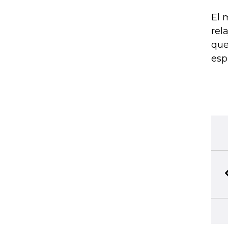
El 
rel
que
esp