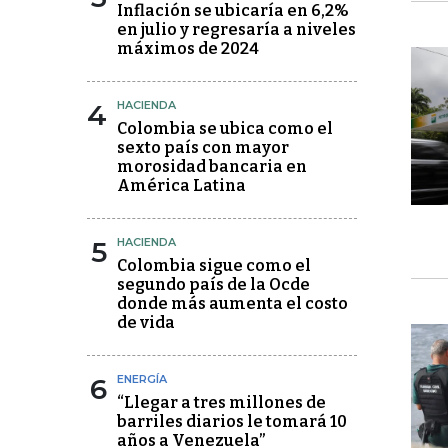
Inflación se ubicaría en 6,2%
en julio y regresaría a niveles
máximos de 2024
4
HACIENDA
Colombia se ubica como el
sexto país con mayor
morosidad bancaria en
América Latina
5
HACIENDA
Colombia sigue como el
segundo país de la Ocde
donde más aumenta el costo
de vida
6
ENERGÍA
“Llegar a tres millones de
barriles diarios le tomará 10
años a Venezuela”