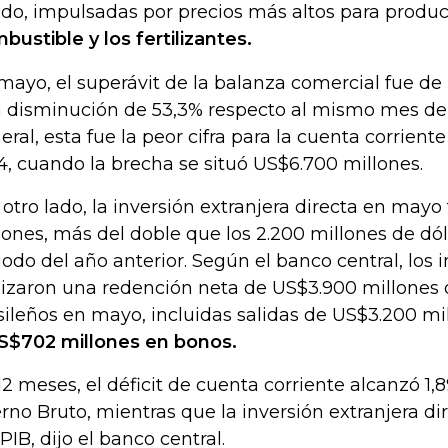
ido, impulsadas por precios más altos para prod
bustible y los fertilizantes.
mayo, el superávit de la balanza comercial fue de
 disminución de 53,3% respecto al mismo mes del
eral, esta fue la peor cifra para la cuenta corrien
4, cuando la brecha se situó US$6.700 millones.
 otro lado, la inversión extranjera directa en mayo
lones, más del doble que los 2.200 millones de dól
iodo del año anterior. Según el banco central, los i
lizaron una redención neta de US$3.900 millones
sileños en mayo, incluidas salidas de US$3.200 mi
S$702 millones en bonos.
12 meses, el déficit de cuenta corriente alcanzó 1
erno Bruto, mientras que la inversión extranjera di
 PIB, dijo el banco central.