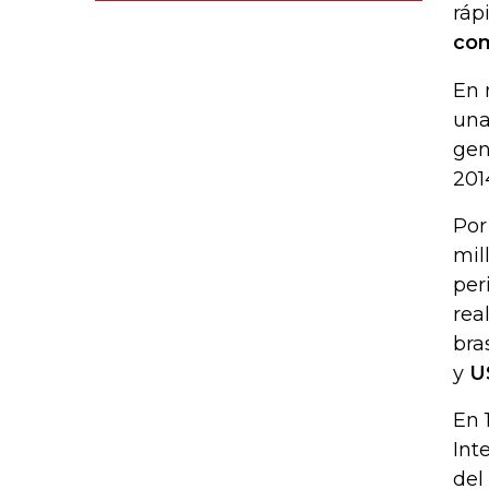
ráp
com
En 
una
gen
201
Por
mil
per
rea
bra
y
U
En 
Int
del