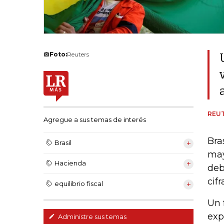
Foto:
Reuters
REU
Agregue a sus temas de interés
Bra
Brasil
may
Hacienda
deb
cif
equilibrio fiscal
Un 
exp
Administre sus temas