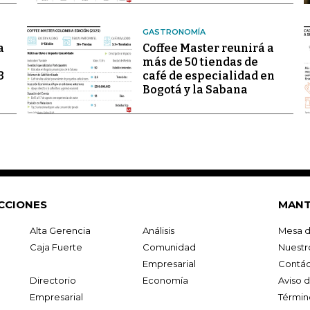
GASTRONOMÍA
a
Coffee Master reunirá a
más de 50 tiendas de
3
café de especialidad en
Bogotá y la Sabana
CCIONES
MANT
Alta Gerencia
Análisis
Mesa d
Caja Fuerte
Comunidad
Nuestr
Empresarial
Contác
Directorio
Economía
Aviso 
Empresarial
Términ