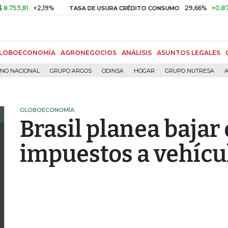
81
+2,19%
29,66%
+0,87%
+3
TASA DE USURA CRÉDITO CONSUMO
LOBOECONOMÍA
AGRONEGOCIOS
ANÁLISIS
ASUNTOS LEGALES
RNO NACIONAL
GRUPO ARGOS
ODINSA
HOGAR
GRUPO NUTRESA
A
GLOBOECONOMÍA
Brasil planea bajar
impuestos a vehícu