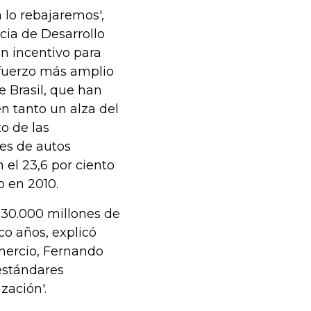
 lo rebajaremos',
cia de Desarrollo
 un incentivo para
esfuerzo más amplio
e Brasil, que han
 tanto un alza del
to de las
nes de autos
 el 23,6 por ciento
o en 2010.
 30.000 millones de
co años, explicó
omercio, Fernando
 estándares
zación'.