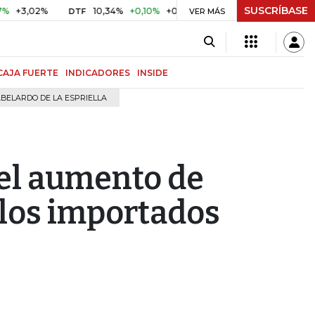
SUSCRÍBASE
,02%
10,34%
+0,10%
+0,98%
$ 416,96
+$ 0,05
+0,0
DTF
UVR
VER MÁS
CAJA FUERTE
INDICADORES
INSIDE
BELARDO DE LA ESPRIELLA
 el aumento de
los importados