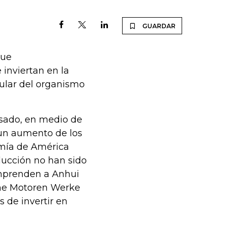
GUARDAR
que
 inviertan en la
tular del organismo
asado, en medio de
 un aumento de los
mía de América
ducción no han sido
omprenden a Anhui
che Motoren Werke
de invertir en