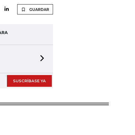
GUARDAR
ARA
Next slide
SUSCRÍBASE YA