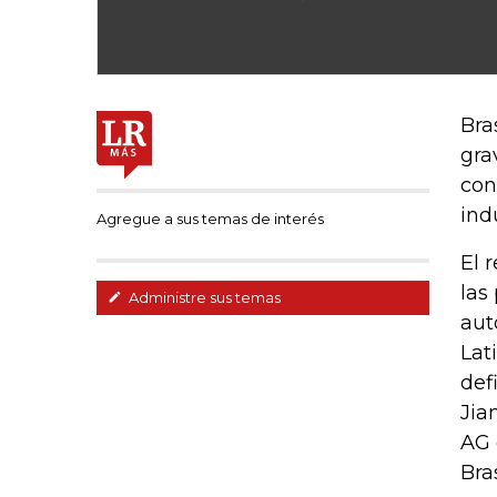
Bra
gra
con
ind
Agregue a sus temas de interés
El 
las
Administre sus temas
aut
Lat
def
Jia
AG 
Bras