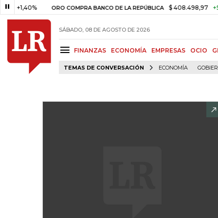
1,40%
$ 408.498,97
+$ 8.753,
ORO COMPRA BANCO DE LA REPÚBLICA
SÁBADO, 08 DE AGOSTO DE 2026
FINANZAS
ECONOMÍA
EMPRESAS
OCIO
G
TEMAS DE CONVERSACIÓN
ECONOMÍA
GOBIE