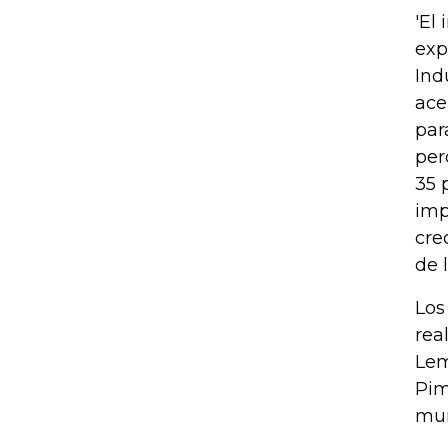
'El
exp
Ind
ace
par
per
35 
imp
cre
de 
Los
rea
Lem
Pim
mun