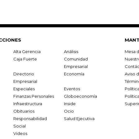
CCIONES
MANT
Alta Gerencia
Análisis
Mesa d
Caja Fuerte
Comunidad
Nuestr
Empresarial
Contác
Directorio
Economía
Aviso 
Empresarial
Términ
Especiales
Eventos
Políti
Finanzas Personales
Globoeconomía
Polític
Infraestructura
Inside
Superi
Obituarios
Ocio
Responsabilidad
Salud Ejecutiva
Social
Videos