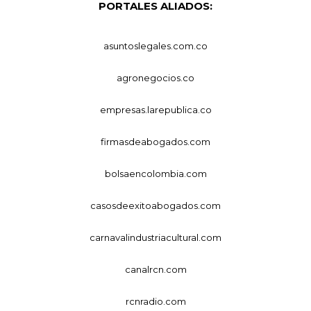
PORTALES ALIADOS:
asuntoslegales.com.co
agronegocios.co
empresas.larepublica.co
firmasdeabogados.com
bolsaencolombia.com
casosdeexitoabogados.com
carnavalindustriacultural.com
canalrcn.com
rcnradio.com