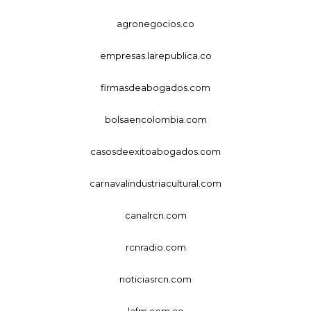
agronegocios.co
empresas.larepublica.co
firmasdeabogados.com
bolsaencolombia.com
casosdeexitoabogados.com
carnavalindustriacultural.com
canalrcn.com
rcnradio.com
noticiasrcn.com
lafm.com.co