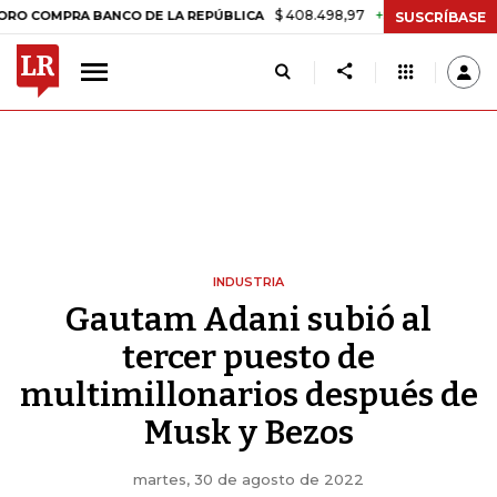
$ 408.498,97
+$ 8.753,81
+2,19%
RA BANCO DE LA REPÚBLICA
TA
SUSCRÍBASE
INDUSTRIA
Gautam Adani subió al
tercer puesto de
multimillonarios después de
Musk y Bezos
martes, 30 de agosto de 2022