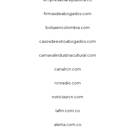
firmasdeabogados.com
bolsaencolombia.com
casosdeexitoabogados.com
carnavalindustriacultural.com
canalrcn.com
rcnradio.com
noticiasrcn.com
lafm.com.co
alerta.com.co