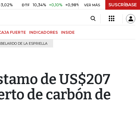
SUSCRÍBASE
10,34%
+0,10%
+0,98%
$ 416,91
+$ 0,05
+0,01%
DTF
UVR
VER MÁS
CAJA FUERTE
INDICADORES
INSIDE
BELARDO DE LA ESPRIELLA
éstamo de US$207
erto de carbón de