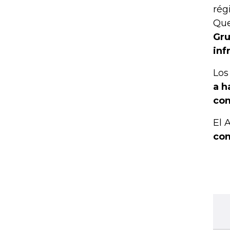
rég
Que
Gru
inf
Los
a h
com
El 
com