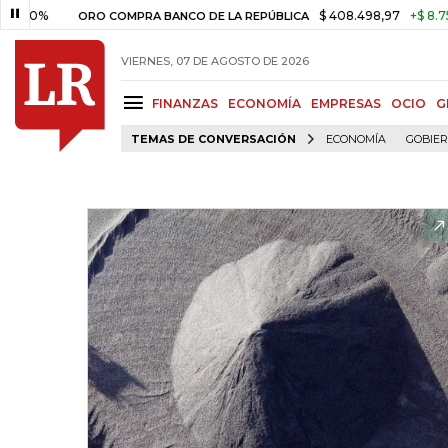
$ 408.498,97
+$ 8.753,81
+2
ORO COMPRA BANCO DE LA REPÚBLICA
VIERNES, 07 DE AGOSTO DE 2026
FINANZAS
ECONOMÍA
EMPRESAS
OCIO
G
TEMAS DE CONVERSACIÓN
ECONOMÍA
GOBIE