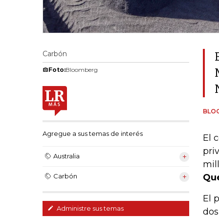
Carbón
Foto:
Bloomberg
BLO
Agregue a sus temas de interés
El 
pri
Australia
mil
Que
Carbón
El 
Administre sus temas
dos