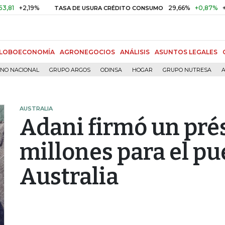
,19%
29,66%
+0,87%
+3,02%
TASA DE USURA CRÉDITO CONSUMO
LOBOECONOMÍA
AGRONEGOCIOS
ANÁLISIS
ASUNTOS LEGALES
RNO NACIONAL
GRUPO ARGOS
ODINSA
HOGAR
GRUPO NUTRESA
A
AUSTRALIA
Adani firmó un pr
millones para el pu
Australia