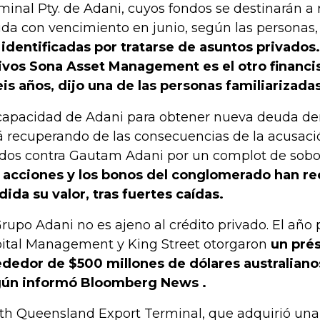
minal Pty. de Adani, cuyos fondos se destinarán a r
da con vencimiento en junio, según las personas
 identificadas por tratarse de asuntos privados
ivos Sona Asset Management es el otro financist
eis años, dijo una de las personas familiarizada
capacidad de Adani para obtener nueva deuda d
á recuperando de las consecuencias de la acusaci
dos contra Gautam Adani por un complot de sobo
 acciones y los bonos del conglomerado han r
ida su valor, tras fuertes caídas.
Grupo Adani no es ajeno al crédito privado. El año 
ital Management y King Street otorgaron
un pré
ededor de $500 millones de dólares australiano
ún informó Bloomberg News .
th Queensland Export Terminal, que adquirió una