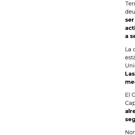
Ter
deu
ser
act
a s
La 
est
Uni
Las
med
El 
Cap
alr
seg
Nor