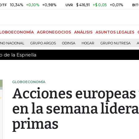
 de la Espriella
,34%
+0,10%
+0,98%
$ 416,91
+$ 0,05
+0,01%
U
UVR
BITCOIN
LOBOECONOMÍA
AGRONEGOCIOS
ANÁLISIS
ASUNTOS LEGALES
RNO NACIONAL
GRUPO ARGOS
ODINSA
HOGAR
GRUPO NUTRESA
A
 de la Espriella
GLOBOECONOMÍA
Acciones europeas
en la semana lider
primas