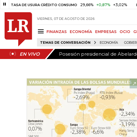
Posesión presidencial de Abelardo
EN VIVO
29,66%
+0,87%
+3,02%
10
ASA DE USURA CRÉDITO CONSUMO
DTF
VIERNES, 07 DE AGOSTO DE 2026
FINANZAS
ECONOMÍA
EMPRESAS
OCIO
G
TEMAS DE CONVERSACIÓN
ECONOMÍA
GOBIE
Posesión presidencial de Abelardo
EN VIVO