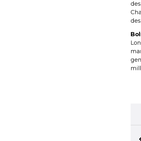
des
Cha
des
Bol
Lon
mar
gen
mil