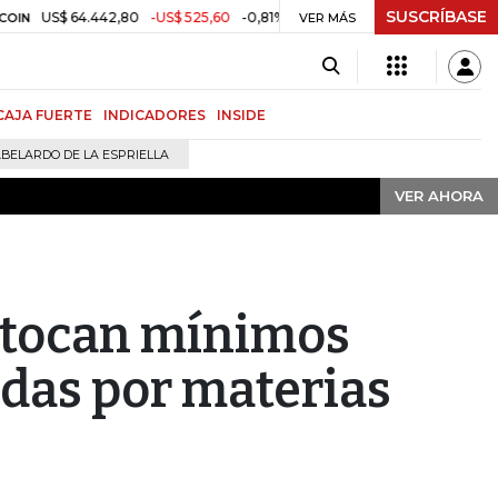
SUSCRÍBASE
VER AHORA
S$ 64.442,80
-US$ 525,60
-0,81%
$ 3.157,43
-$ 21,97
-0,69%
TRM
VER MÁS
CAJA FUERTE
INDICADORES
INSIDE
BELARDO DE LA ESPRIELLA
VER AHORA
 tocan mínimos
adas por materias