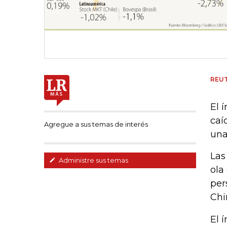
REU
El 
caí
Agregue a sus temas de interés
una
Las
Administre sus temas
ola
per
Chi
El 