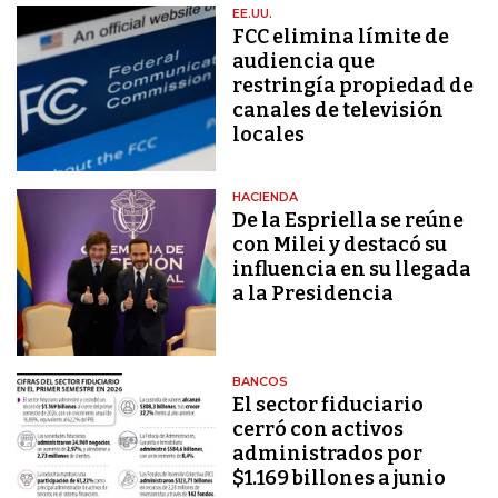
EE.UU.
FCC elimina límite de
audiencia que
restringía propiedad de
canales de televisión
locales
HACIENDA
De la Espriella se reúne
con Milei y destacó su
influencia en su llegada
a la Presidencia
BANCOS
El sector fiduciario
cerró con activos
administrados por
$1.169 billones a junio