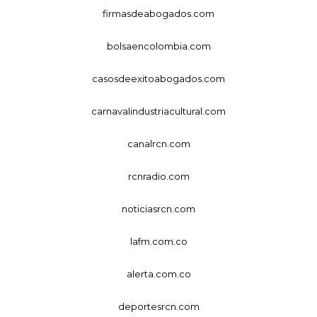
firmasdeabogados.com
bolsaencolombia.com
casosdeexitoabogados.com
carnavalindustriacultural.com
canalrcn.com
rcnradio.com
noticiasrcn.com
lafm.com.co
alerta.com.co
deportesrcn.com