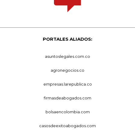
PORTALES ALIADOS:
asuntoslegales.com.co
agronegocios.co
empresas.larepublica.co
firmasdeabogados.com
bolsaencolombia.com
casosdeexitoabogados.com