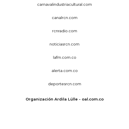
carnavalindustriacultural.com
canalrcn.com
rcnradio.com
noticiasrcn.com
lafm.com.co
alerta.com.co
deportesrcn.com
Organización Ardila Lülle - oal.com.co