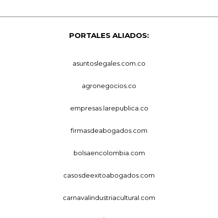
PORTALES ALIADOS:
asuntoslegales.com.co
agronegocios.co
empresas.larepublica.co
firmasdeabogados.com
bolsaencolombia.com
casosdeexitoabogados.com
carnavalindustriacultural.com