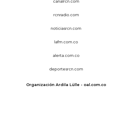
canalrcn.com
rcnradio.com
noticiasrcn.com
lafm.com.co
alerta.com.co
deportesrcn.com
Organización Ardila Lülle - oal.com.co