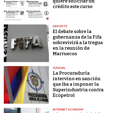
quiere solicitar un
crédito este curso
DEPORTE
El debate sobre la
gobernanza de la Fifa
sobrevivirá a la tregua
en la reunión de
Marruecos
JUDICIAL
La Procuraduría
intervino en sanción
que iba a imponer la
Superindustria contra
Ecopetrol
INTERNET ECONOMY