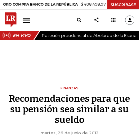
$ 408.498,97
+$ 8.753,81
+2,19%
MPRA BANCO DE LA REPÚBLICA
SUSCRÍBASE
EN VIVO
Posesión presidencial de Abelardo de la Espriell
FINANZAS
Recomendaciones para que
su pensión sea similar a su
sueldo
martes, 26 de junio de 2012