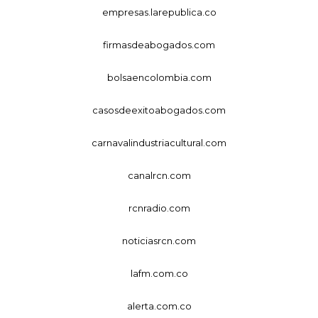
empresas.larepublica.co
firmasdeabogados.com
bolsaencolombia.com
casosdeexitoabogados.com
carnavalindustriacultural.com
canalrcn.com
rcnradio.com
noticiasrcn.com
lafm.com.co
alerta.com.co