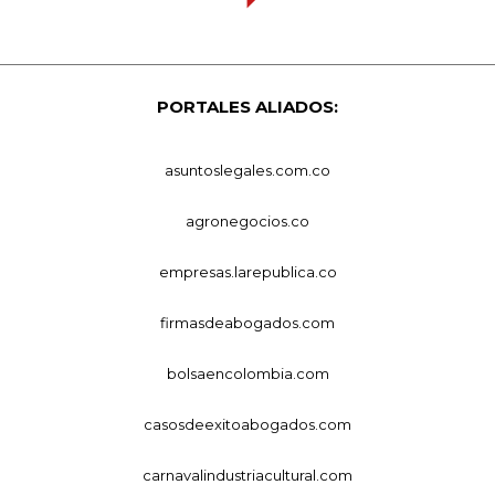
PORTALES ALIADOS:
asuntoslegales.com.co
agronegocios.co
empresas.larepublica.co
firmasdeabogados.com
bolsaencolombia.com
casosdeexitoabogados.com
carnavalindustriacultural.com