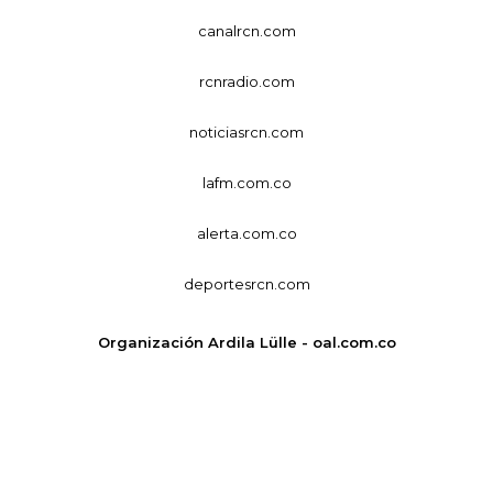
canalrcn.com
rcnradio.com
noticiasrcn.com
lafm.com.co
alerta.com.co
deportesrcn.com
Organización Ardila Lülle - oal.com.co