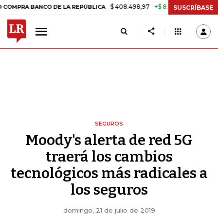
$ 408.498,97
+$ 8.753,81
+2,19%
 BANCO DE LA REPÚBLICA
TASA
SUSCRÍBASE
SEGUROS
Moody's alerta de red 5G
traerá los cambios
tecnológicos más radicales a
los seguros
domingo, 21 de julio de 2019