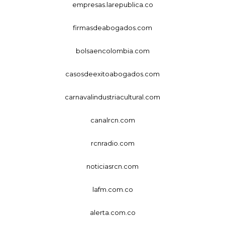
empresas.larepublica.co
firmasdeabogados.com
bolsaencolombia.com
casosdeexitoabogados.com
carnavalindustriacultural.com
canalrcn.com
rcnradio.com
noticiasrcn.com
lafm.com.co
alerta.com.co