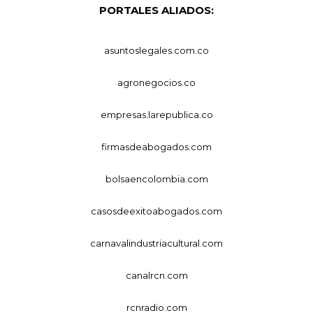
PORTALES ALIADOS:
asuntoslegales.com.co
agronegocios.co
empresas.larepublica.co
firmasdeabogados.com
bolsaencolombia.com
casosdeexitoabogados.com
carnavalindustriacultural.com
canalrcn.com
rcnradio.com