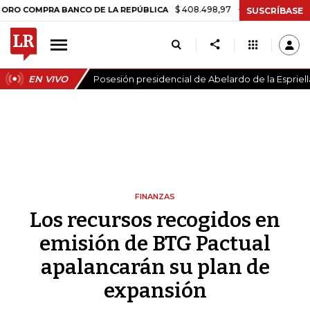
$ 408.498,97
+$ 8.753,81
+2,19%
MPRA BANCO DE LA REPÚBLICA
T
SUSCRÍBASE
EN VIVO
Posesión presidencial de Abelardo de la Espriell
FINANZAS
Los recursos recogidos en
emisión de BTG Pactual
apalancarán su plan de
expansión