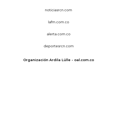
noticiasrcn.com
lafm.com.co
alerta.com.co
deportesrcn.com
Organización Ardila Lülle - oal.com.co