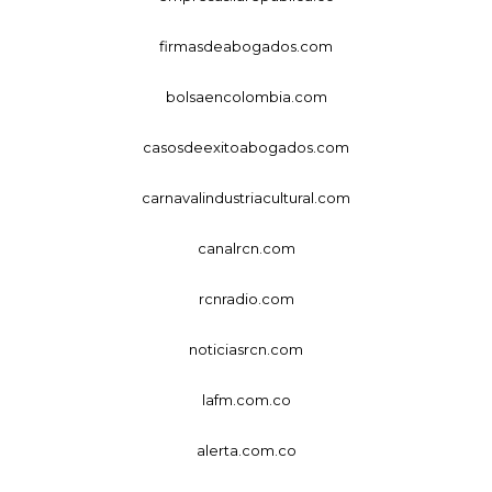
firmasdeabogados.com
bolsaencolombia.com
casosdeexitoabogados.com
carnavalindustriacultural.com
canalrcn.com
rcnradio.com
noticiasrcn.com
lafm.com.co
alerta.com.co