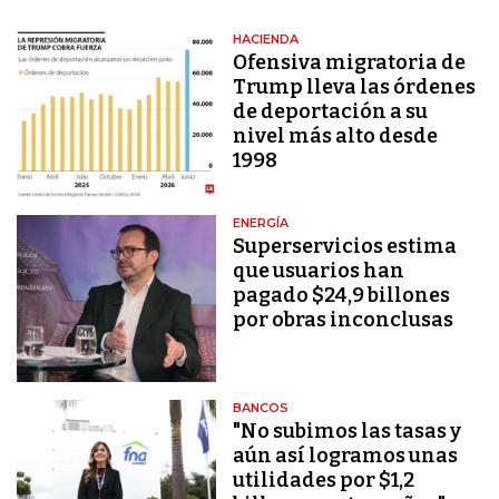
HACIENDA
Ofensiva migratoria de
Trump lleva las órdenes
de deportación a su
nivel más alto desde
1998
ENERGÍA
Superservicios estima
que usuarios han
pagado $24,9 billones
por obras inconclusas
BANCOS
"No subimos las tasas y
aún así logramos unas
utilidades por $1,2