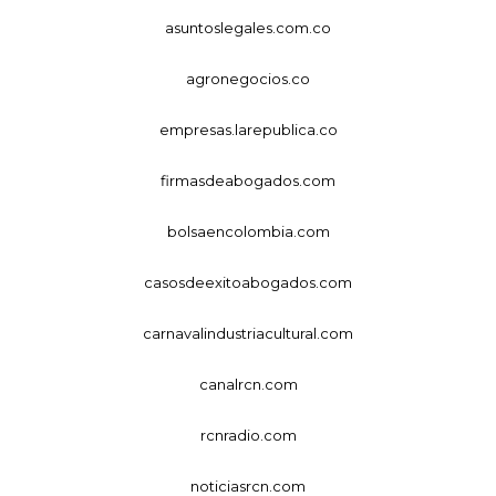
asuntoslegales.com.co
agronegocios.co
empresas.larepublica.co
firmasdeabogados.com
bolsaencolombia.com
casosdeexitoabogados.com
carnavalindustriacultural.com
canalrcn.com
rcnradio.com
noticiasrcn.com