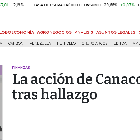
+2,19%
29,66%
+0,87%
+3,02%
TASA DE USURA CRÉDITO CONSUMO
LOBOECONOMÍA
AGRONEGOCIOS
ANÁLISIS
ASUNTOS LEGALES
ÍA
CARBÓN
VENEZUELA
PETRÓLEO
GRUPO ARGOS
EBITDA
AMÉ
FINANZAS
La acción de Canac
tras hallazgo