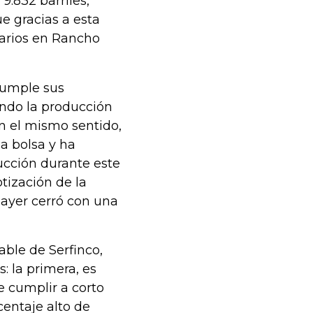
9.832 barriles,
e gracias a esta
farios en Rancho
cumple sus
ando la producción
n el mismo sentido,
la bolsa y ha
ucción durante este
tización de la
 ayer cerró con una
able de Serfinco,
: la primera, es
ce cumplir a corto
entaje alto de