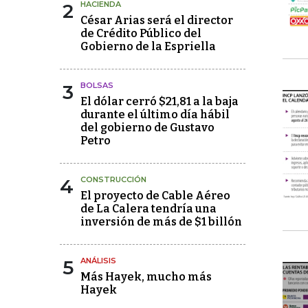
2
HACIENDA
César Arias será el director
de Crédito Público del
Gobierno de la Espriella
3
BOLSAS
El dólar cerró $21,81 a la baja
durante el último día hábil
del gobierno de Gustavo
Petro
4
CONSTRUCCIÓN
El proyecto de Cable Aéreo
de La Calera tendría una
inversión de más de $1 billón
5
ANÁLISIS
Más Hayek, mucho más
Hayek