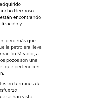
 adquirido
Rancho Hermoso
, están encontrando
alización y
ón, pero más que
e la petrolera lleva
ormación Mirador, a
tos pozos son una
zos que pertenecen
n.
ntes en términos de
esfuerzo
ue se han visto