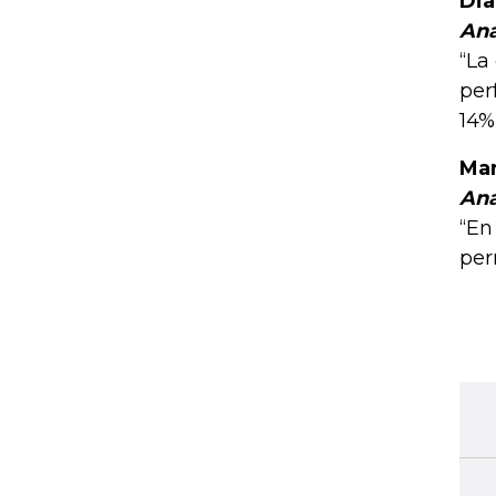
Dia
Ana
“La
per
14%
Mar
Ana
“En
per