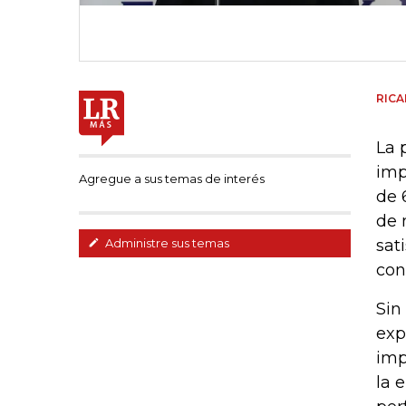
RIC
La 
imp
Agregue a sus temas de interés
de 
de 
sat
Administre sus temas
con
Sin
exp
imp
la 