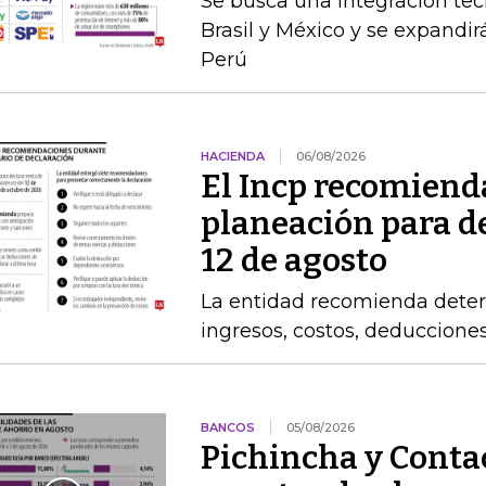
Se busca una integración te
Brasil y México y se expandir
Perú
HACIENDA
06/08/2026
El Incp recomiend
planeación para de
12 de agosto
La entidad recomienda determ
ingresos, costos, deduccione
BANCOS
05/08/2026
Pichincha y Contac