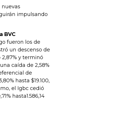
e nuevas
eguirán impulsando
la BVC
igo fueron los de
istró un descenso de
ó 2,87% y terminó
n una caída de 2,58%
referencial de
3,80% hasta $19.100,
imo, el Igbc cedió
,71% hasta1.586,14