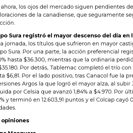
 ahora, los ojos del mercado siguen pendientes d
loraciones de la canadiense, que seguramente s
acción.
po Sura registró el mayor descenso del día en 
la jornada, los títulos que sufrieron en mayor cast
po Sura. Por una parte, la acción preferencial reg
0% hasta $36.300, mientras que la ordinaria perdi
$35.180. Por detrás, Tablemac completó el trío co
ta $6,81. Por el lado positivo, tras Canacol fue la p
ersiones Argos la que logró el mayor alza, al subir 
uida por Celsia que avanzó 1,84% a $4.970. Por últ
9% y terminó en 12.603,91 puntos y el Colcap cayó 0
dades.
 opiniones