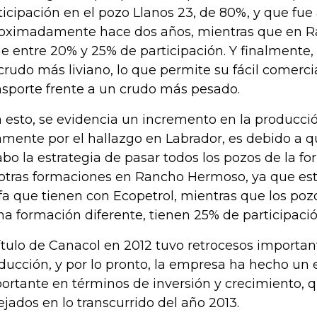
ticipación en el pozo Llanos 23, de 80%, y que fue
oximadamente hace dos años, mientras que en 
ne entre 20% y 25% de participación. Y finalmente
crudo más liviano, lo que permite su fácil comerci
nsporte frente a un crudo más pesado.
 esto, se evidencia un incremento en la producci
amente por el hallazgo en Labrador, es debido a qu
abo la estrategia de pasar todos los pozos de la f
 otras formaciones en Rancho Hermoso, ya que es
ifa que tienen con Ecopetrol, mientras que los po
na formación diferente, tienen 25% de participació
título de Canacol en 2012 tuvo retrocesos importa
ducción, y por lo pronto, la empresa ha hecho un 
ortante en términos de inversión y crecimiento, q
lejados en lo transcurrido del año 2013.