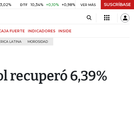
SUSCRÍBASE
10,34%
+0,10%
+0,98%
$ 416,86
+$ 0,05
+0,01%
DTF
UVR
VER MÁS
CAJA FUERTE
INDICADORES
INSIDE
RICA LATINA
MOROSIDAD
ol recuperó 6,39%