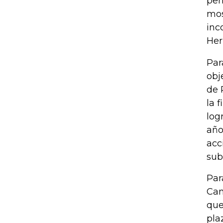
per
mos
inc
Her
Par
obj
de 
la 
log
año
acc
sub
Par
Can
que
pla