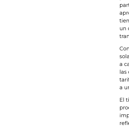
par
apr
tie
un 
tra
Con
sol
a c
las
tar
a u
El 
pro
imp
ref