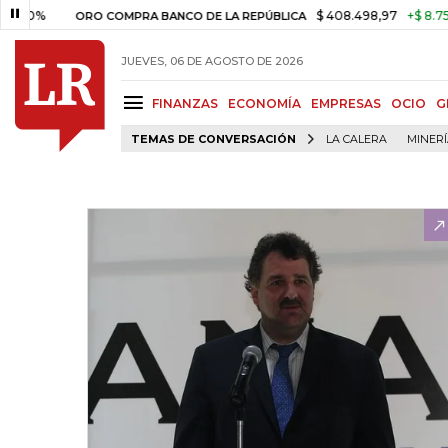
%
$ 408.498,97
+$ 8.753,81
ORO COMPRA BANCO DE LA REPÚBLICA
JUEVES, 06 DE AGOSTO DE 2026
FINANZAS
ECONOMÍA
EMPRESAS
OCIO
G
TEMAS DE CONVERSACIÓN
LA CALERA
MINER