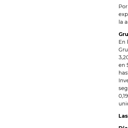
Por
exp
la 
Gru
En 
Gru
3,2
en 
has
Inv
seg
0,1
uni
Las