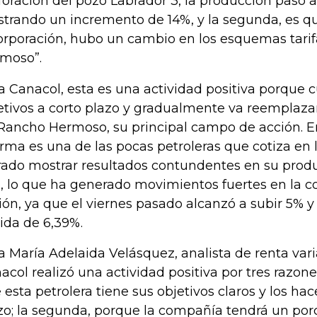
foración del pozo Labrador 3, la producción pasó a 
trando un incremento de 14%, y la segunda, es qu
orporación, hubo un cambio en los esquemas tari
moso”.
a Canacol, esta es una actividad positiva porque 
etivos a corto plazo y gradualmente va reemplaz
Rancho Hermoso, su principal campo de acción. E
firma es una de las pocas petroleras que cotiza en 
rado mostrar resultados contundentes en su prod
, lo que ha generado movimientos fuertes en la co
ión, ya que el viernes pasado alcanzó a subir 5% y
ida de 6,39%.
a María Adelaida Velásquez, analista de renta vari
acol realizó una actividad positiva por tres razones
 esta petrolera tiene sus objetivos claros y los ha
zo; la segunda, porque la compañía tendrá un porc