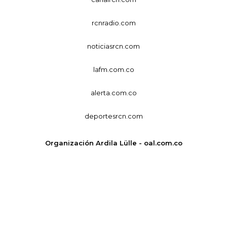
rcnradio.com
noticiasrcn.com
lafm.com.co
alerta.com.co
deportesrcn.com
Organización Ardila Lülle - oal.com.co