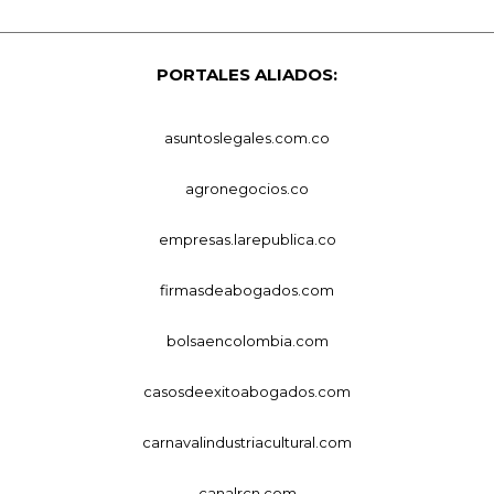
PORTALES ALIADOS:
asuntoslegales.com.co
agronegocios.co
empresas.larepublica.co
firmasdeabogados.com
bolsaencolombia.com
casosdeexitoabogados.com
carnavalindustriacultural.com
canalrcn.com