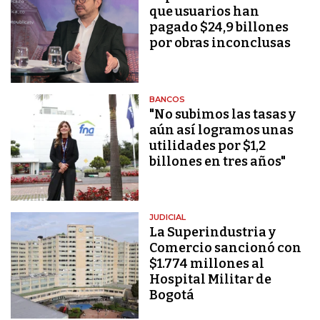
que usuarios han
pagado $24,9 billones
por obras inconclusas
BANCOS
"No subimos las tasas y
aún así logramos unas
utilidades por $1,2
billones en tres años"
JUDICIAL
La Superindustria y
Comercio sancionó con
$1.774 millones al
Hospital Militar de
Bogotá