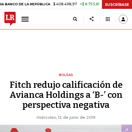
$ 408.498,97
+$ 8.753,81
+2,19%
O DE LA REPÚBLICA
TASA DE U
SUSCRÍBASE
BOLSAS
Fitch redujo calificación de
Avianca Holdings a ‘B-’ con
perspectiva negativa
miércoles, 12 de junio de 2019