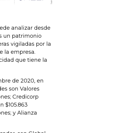
uede analizar desde
es un patrimonio
ras vigiladas por la
e la empresa.
cidad que tiene la
mbre de 2020, en
des son Valores
ones; Credicorp
on $105.863
ones; y Alianza