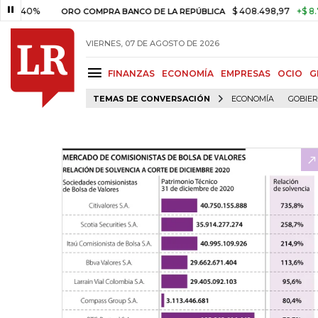
%
$ 408.498,97
+$ 8.753,81
ORO COMPRA BANCO DE LA REPÚBLICA
VIERNES, 07 DE AGOSTO DE 2026
FINANZAS
ECONOMÍA
EMPRESAS
OCIO
G
TEMAS DE CONVERSACIÓN
ECONOMÍA
GOBIE