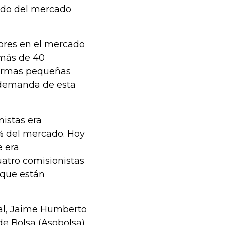
lido del mercado
lores en el mercado
 más de 40
 firmas pequeñas
a demanda de esta
nistas era
% del mercado. Hoy
e era
atro comisionistas
 que están
cal, Jaime Humberto
de Bolsa (Asobolsa),