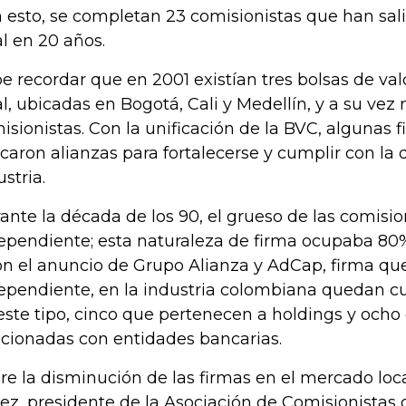
 esto, se completan 23 comisionistas que han sa
al en 20 años.
e recordar que en 2001 existían tres bolsas de va
al, ubicadas en Bogotá, Cali y Medellín, y a su vez
isionistas. Con la unificación de la BVC, algunas
caron alianzas para fortalecerse y cumplir con l
ustria.
ante la década de los 90, el grueso de las comisio
ependiente; esta naturaleza de firma ocupaba 80
on el anuncio de Grupo Alianza y AdCap, firma qu
ependiente, en la industria colombiana quedan cu
este tipo, cinco que pertenecen a holdings y ocho
acionadas con entidades bancarias.
re la disminución de las firmas en el mercado lo
ez, presidente de la Asociación de Comisionistas 