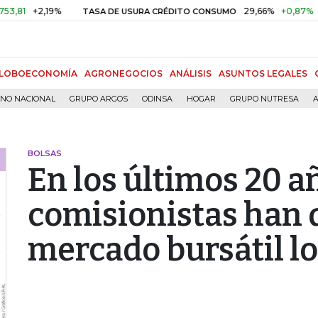
+2,19%
29,66%
+0,87%
+3,02%
TASA DE USURA CRÉDITO CONSUMO
LOBOECONOMÍA
AGRONEGOCIOS
ANÁLISIS
ASUNTOS LEGALES
RNO NACIONAL
GRUPO ARGOS
ODINSA
HOGAR
GRUPO NUTRESA
A
BOLSAS
En los últimos 20 a
comisionistas han 
mercado bursátil lo