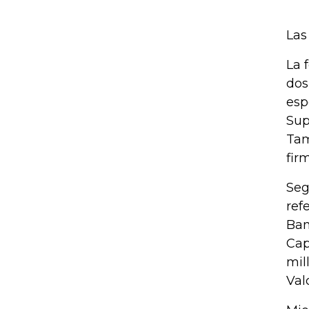
Las
La 
dos
esp
Sup
Tam
fir
Seg
ref
Ban
Cap
mil
Val