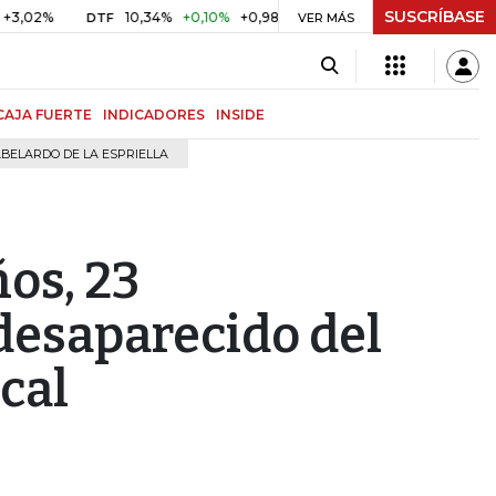
SUSCRÍBASE
10,34%
+0,10%
+0,98%
$ 416,96
+$ 0,05
+0,01%
DTF
UVR
VER MÁS
CAJA FUERTE
INDICADORES
INSIDE
BELARDO DE LA ESPRIELLA
ños, 23
desaparecido del
cal