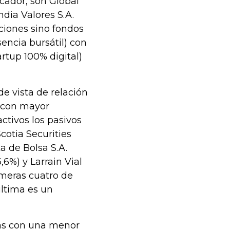
cador, son Global
ndia Valores S.A.
ciones sino fondos
encia bursátil) con
artup 100% digital)
de vista de relación
s con mayor
ctivos los pasivos
Scotia Securities
ta de Bolsa S.A.
3,6%) y Larrain Vial
imeras cuatro de
última es un
tas con una menor