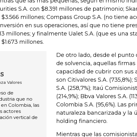
ntras que las más pequeñas, según el mismo indi
urities S.A. con $8.391 millones de patrimonio; Ska
 $3.566 millones; Compass Group S.A. (no tiene ac
inversión en sus operaciones, así que no tiene pres
113 millones; y finalmente Ualet S.A. (que es una st
 $1.673 millones.
De otro lado, desde el punto 
de solvencia, aquellas firma
capacidad de cubrir con sus a
s
son Citivalores S.A. (735,8%); 
nza Valores
S.A. (258,7%); Itaú Comisionis
eso de
(214,9%); Bbva Valores S.A. (11
ndustria que no
Colombia S.A. (95,6%). Las pr
 en Colombia, las
s actores
naturaleza bancarizada y la 
ación vertical de
holding financiero.
Mientras que las comisionis