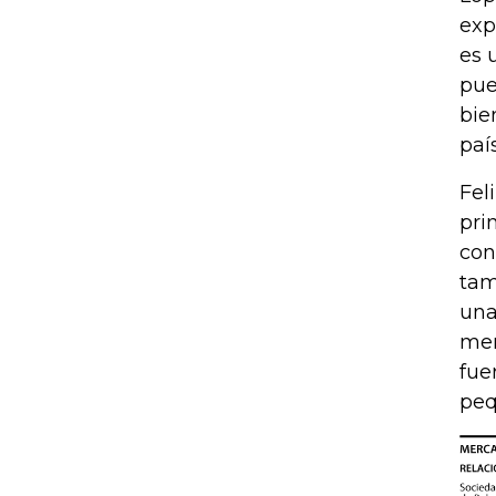
exp
es 
pue
bie
país
Fel
pri
con
tam
una
men
fue
peq