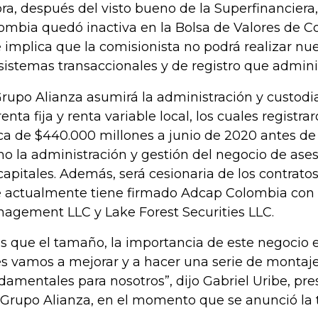
ra, después del visto bueno de la Superfinanciera
ombia quedó inactiva en la Bolsa de Valores de Co
 implica que la comisionista no podrá realizar nu
 sistemas transaccionales y de registro que admini
Grupo Alianza asumirá la administración y custodia
renta fija y renta variable local, los cuales registra
ca de $440.000 millones a junio de 2020 antes de l
o la administración y gestión del negocio de ase
capitales. Además, será cesionaria de los contrato
 actualmente tiene firmado Adcap Colombia con
agement LLC y Lake Forest Securities LLC.
s que el tamaño, la importancia de este negocio es
s vamos a mejorar y a hacer una serie de monta
damentales para nosotros”, dijo Gabriel Uribe, pre
 Grupo Alianza, en el momento que se anunció la tr