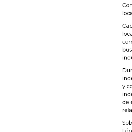
Con
loc
Cab
loc
com
bus
ind
Dur
ind
y c
ind
de 
rel
Sob
Lóp