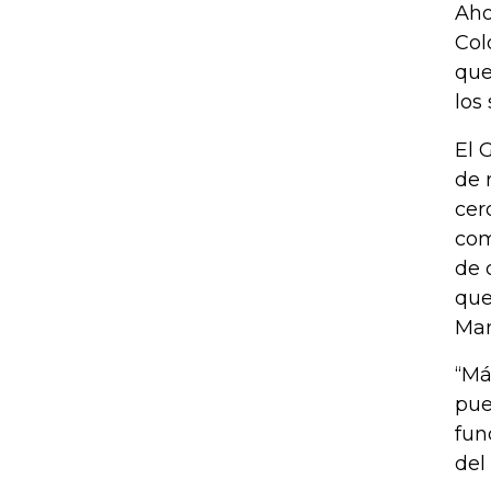
Aho
Col
que
los
El 
de 
cer
com
de 
que
Man
“Má
pue
fun
del