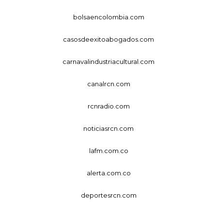
bolsaencolombia.com
casosdeexitoabogados.com
carnavalindustriacultural.com
canalrcn.com
rcnradio.com
noticiasrcn.com
lafm.com.co
alerta.com.co
deportesrcn.com