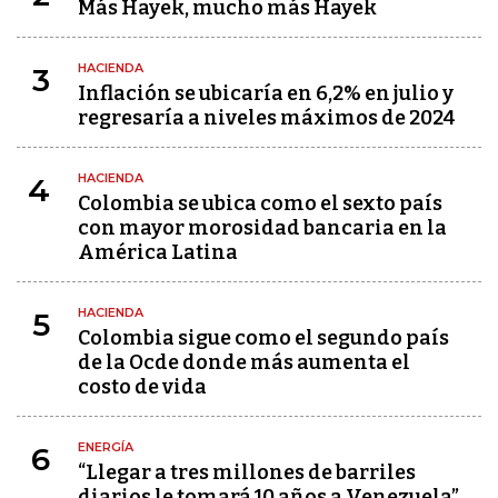
Más Hayek, mucho más Hayek
HACIENDA
3
Inflación se ubicaría en 6,2% en julio y
regresaría a niveles máximos de 2024
HACIENDA
4
Colombia se ubica como el sexto país
con mayor morosidad bancaria en la
América Latina
HACIENDA
5
Colombia sigue como el segundo país
de la Ocde donde más aumenta el
costo de vida
ENERGÍA
6
“Llegar a tres millones de barriles
diarios le tomará 10 años a Venezuela”