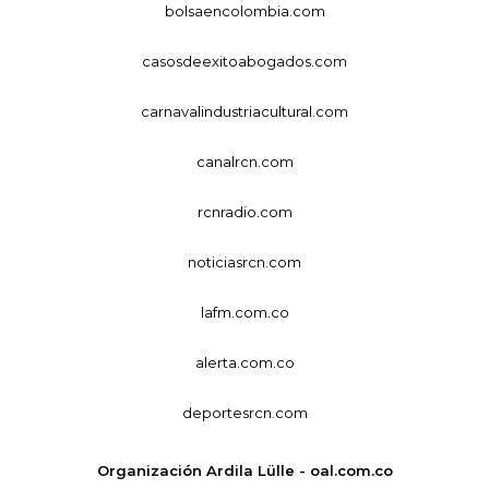
bolsaencolombia.com
casosdeexitoabogados.com
carnavalindustriacultural.com
canalrcn.com
rcnradio.com
noticiasrcn.com
lafm.com.co
alerta.com.co
deportesrcn.com
Organización Ardila Lülle - oal.com.co